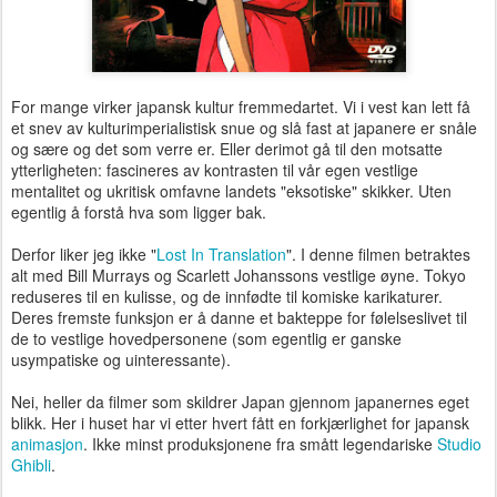
For mange virker japansk kultur fremmedartet. Vi i vest kan lett få
et snev av kulturimperialistisk snue og slå fast at japanere er snåle
og sære og det som verre er. Eller derimot gå til den motsatte
ytterligheten: fascineres av kontrasten til vår egen vestlige
mentalitet og ukritisk omfavne landets "eksotiske" skikker. Uten
egentlig å forstå hva som ligger bak.
Derfor liker jeg ikke "
Lost In Translation
". I denne filmen betraktes
alt med Bill Murrays og Scarlett Johanssons vestlige øyne. Tokyo
reduseres til en kulisse, og de innfødte til komiske karikaturer.
Deres fremste funksjon er å danne et bakteppe for følelseslivet til
de to vestlige hovedpersonene (som egentlig er ganske
usympatiske og uinteressante).
Nei, heller da filmer som skildrer Japan gjennom japanernes eget
blikk. Her i huset har vi etter hvert fått en forkjærlighet for japansk
animasjon
. Ikke minst produksjonene fra smått legendariske
Studio
Ghibli
.