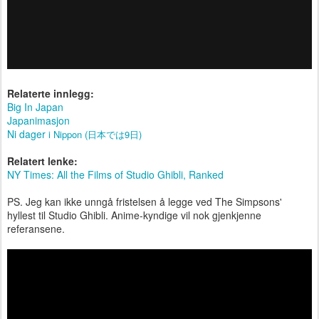
Relaterte innlegg:
Big In Japan
Japanimasjon
Ni dager
i Nippon (日本では9日)
Relatert lenke:
NY Times: All the Films of Studio Ghibli, Ranked
PS. Jeg kan ikke unngå fristelsen å legge ved The Simpsons'
hyllest til Studio Ghibli. Anime-kyndige vil nok gjenkjenne
referansene.