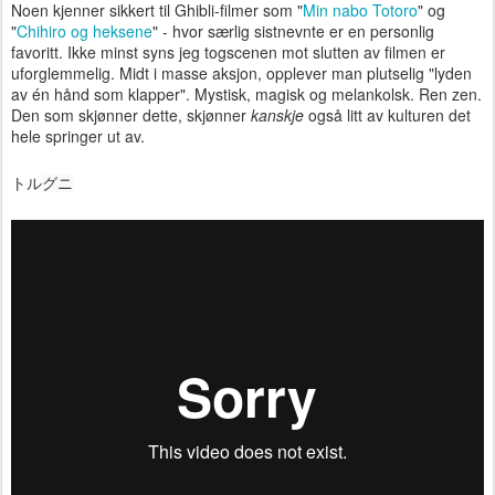
Noen kjenner sikkert til Ghibli-filmer som "
Min nabo Totoro
" og
"
Chihiro og heksene
" - hvor særlig sistnevnte er en personlig
favoritt. Ikke minst syns jeg togscenen mot slutten av filmen er
uforglemmelig. Midt i masse aksjon, opplever man plutselig "lyden
av én hånd som klapper". Mystisk, magisk og melankolsk. Ren zen.
Den som skjønner dette, skjønner
kanskje
også litt av kulturen det
hele springer ut av.
ト
ル
グ
ニ