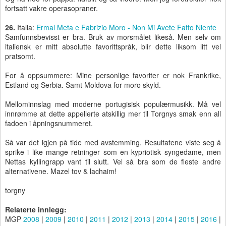
fortsatt vakre operasopraner.
26.
Italia:
Ermal Meta e Fabrizio Moro - Non Mi Avete Fatto Niente
Samfunnsbevisst er bra. Bruk av morsmålet likeså. Men selv om
italiensk er mitt absolutte favorittspråk, blir dette liksom litt vel
pratsomt.
For å oppsummere: Mine personlige favoriter er nok Frankrike,
Estland og Serbia. Samt Moldova for moro skyld.
Mellominnslag med moderne portugisisk populærmusikk. Må vel
innrømme at dette appellerte atskillig mer til Torgnys smak enn all
fadoen i åpningsnummeret.
Så var det igjen på tide med avstemming. Resultatene viste seg å
sprike i like mange retninger som en kypriotisk syngedame, men
Nettas kyllingrapp vant til slutt. Vel så bra som de fleste andre
alternativene. Mazel tov & lachaim!
torgny
Relaterte innlegg:
MGP
2008
|
2009
|
2010
|
2011
|
2012
|
2013
|
2014
|
2015
|
2016
|