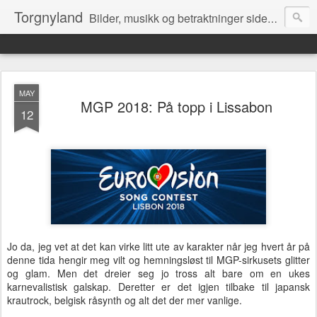
Torgnyland
Bilder, musikk og betraktninger siden 2008
MAY
MGP 2018: På topp i Lissabon
12
Jo da, jeg vet at det kan virke litt ute av karakter når jeg hvert år på
denne tida hengir meg vilt og hemningsløst til MGP-sirkusets glitter
og glam. Men det dreier seg jo tross alt bare om en ukes
karnevalistisk galskap. Deretter er det igjen tilbake til japansk
krautrock, belgisk råsynth og alt det der mer vanlige.