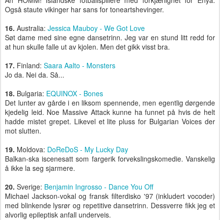
Ah HOMM! Islandske fotballspillere med forkjærlighet for Enya.
Også staute vikinger har sans for toneartshevinger.
16.
Australia:
Jessica Mauboy - We Got Love
Søt dame med sine egne dansetrinn. Jeg var en stund litt redd for
at hun skulle falle ut av kjolen. Men det gikk visst bra.
17.
Finland:
Saara Aalto - Monsters
Jo da. Nei da. Så...
18.
Bulgaria:
EQUINOX - Bones
Det lunter av gårde i en liksom spennende, men egentlig dørgende
kjedelig leid. Noe Massive Attack kunne ha funnet på hvis de helt
hadde mistet grepet. Likevel et lite pluss for Bulgarian Voices der
mot slutten.
19.
Moldova:
DoReDoS - My Lucky Day
Balkan-ska iscenesatt som fargerik forvekslingskomedie. Vanskelig
å ikke la seg sjarmere.
20.
Sverige:
Benjamin Ingrosso - Dance You Off
Michael Jackson-vokal og fransk filterdisko '97 (inkludert vocoder)
med blinkende lysrør og repetitive dansetrinn. Dessverre fikk jeg et
alvorlig epileptisk anfall underveis.