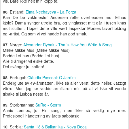
vis. Bare ikke helt min kopp te.
06.
Estland:
Elina Nechayeva - La Forza
Kan De be vaktmester Andersen rette overheaden mot Elinas
kjole? Dama synger utrolig bra, og vinglasset mitt går i tusen knas
mot slutten. Tipper dette ville vært Inspektør Morses favorittbidrag
og -artist. Og som vi vet hadde han god smak.
07.
Norge:
Alexander Rybak - That's How You Write A Song
Mikke Mikke Mus (Mikke Mikke Mus)
Bodde i et hus (Bodde i et hus)
Alle ti-åringer vil elske dette.
Det svänger ju, katten!
08.
Portugal:
Cláudia Pascoal: O Jardim
Endelig ute av 49-årsnatten. Ikke så aller verst, dette heller. Jazzigt
värre. Men jeg tør vedde armillaren min på at vi ikke vil vende
tilbake til Lisboa neste år.
09.
Storbritannia:
SuRie - Storm
Annie Lennox, jo! Fin sang, men ikke så veldig mye mer.
Profesjonell håndtering av årets sabotasje.
10.
Serbia:
Sania Ilić & Balkanika - Nova Deca