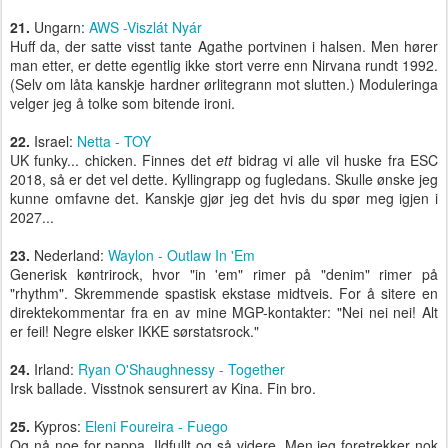
21.
Ungarn:
AWS -Viszlát Nyár
Huff da, der satte visst tante Agathe portvinen i halsen. Men hører
man etter, er dette egentlig ikke stort verre enn Nirvana rundt 1992.
(Selv om låta kanskje hardner ørlitegrann mot slutten.) Moduleringa
velger jeg å tolke som bitende ironi.
22.
Israel:
Netta - TOY
UK funky... chicken. Finnes det
ett
bidrag vi alle vil huske fra ESC
2018, så er det vel dette. Kyllingrapp og fugledans. Skulle ønske jeg
kunne omfavne det. Kanskje gjør jeg det hvis du spør meg igjen i
2027...
23.
Nederland:
Waylon - Outlaw In 'Em
Generisk køntrirock, hvor "in 'em" rimer på "denim" rimer på
"rhythm". Skremmende spastisk ekstase midtveis. For å sitere en
direktekommentar fra en av mine MGP-kontakter: "Nei nei nei! Alt
er feil! Negre elsker IKKE sørstatsrock."
24.
Irland:
Ryan O'Shaughnessy - Together
Irsk ballade. Visstnok sensurert av Kina. Fin bro.
25.
Kypros:
Eleni Foureira - Fuego
Og nå noe for pappa. Ildfullt og så videre. Men jeg foretrekker nok