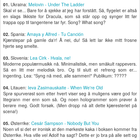
01.
Ukraina:
Melovin - Under The Ladder
Skal vi se... Bare for å sjekke at jeg har forstått. Så, flygelet er altså
en slags likkiste for Dracula, som så står opp og synger litt før
trappa opp til tangentene tar fyr. Song? What song?
02.
Spania:
Amaya y Alfred - Tu Canción
Kjærstepar på gamle da'r! Å nei, du! Så lett lar ikke mitt frosne
hjerte seg smelte.
03.
Slovenia:
Lea Cirk - Hvala, ne!
Moderne populærmusikk nå. Minimalistisk, men småkult rappevers.
Så en litt mer melodisk bro. Og til slutt et refreng som er...
ingenting. Lea: "Syng nå med, alle sammen!" Publikum: ?????
04.
Litauen:
Ieva Zasimauskaite - When We're Old
Sprø spurverøst som etter hvert viser seg å muligens være god for
litegrann mer enn som så. Og noen hologrammer som prøver å
berøre meg. Godt forsøk. (Men dropp nå alt dette kjæresteriet på
scena!)
05.
Østerrike:
Cesár Sampson - Nobody But You
Noen vil si det er ironisk at den mørkeste kaka i boksen kommer fra
Østerrike. Hva ville vel Adolf ha sagt? Dette er jo bra på alle sett og