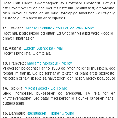
Dead Can Dance akkompagnert av Professor Fløytenist. Det glir
etter hvert over til en noe mer mainstream (relativt sett) etno-tekno.
Men likevel er dette en av mine foreløpige favoritter. Selvfølgelig
fullstendig uten snev av vinnersjanser.
11.
Tyskland:
Michael Schulte - You Let Me Walk Alone
Rødt hår, pistreskjegg og gittar. Ed Sheeran vil alltid være kjedelig i
enhver inkarnasjon.
12.
Albania:
Eugent Bushpepa - Mall
Rock? Hørte låta. Glemte alt.
13.
Frankrike:
Madame Monsieur - Mercy
Vi overser pologenser anno 1966 og lytter heller til musikken. Jeg
forstår litt fransk. Og jeg forstår at teksten er blant årets sterkeste.
Melodien er faktisk ikke så halvgæren, den heller. Mercy beaucoup!
14.
Tsjekkia:
Mikolas Josef - Lie To Me
Sleik, hornbriller, bukseseler og tversover. Fy fela for en
knyttnevemagnet! Jeg påtar meg personlig å dynke ranselen hans i
guttedassen!
15.
Danmark:
Rasmussen - Higher Ground