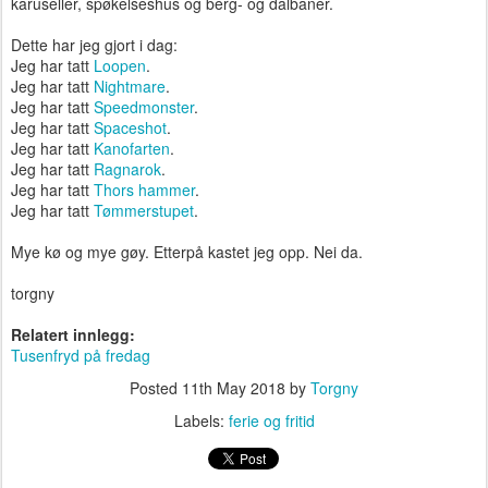
karuseller, spøkelseshus og berg- og dalbaner.
Dette har jeg gjort i dag:
Jeg har tatt
Loopen
.
Jeg har tatt
Nightmare
.
Jeg har tatt
Speedmonster
.
Jeg har tatt
Spaceshot
.
Jeg har tatt
Kanofarten
.
Jeg har tatt
Ragnarok
.
Jeg har tatt
Thors hammer
.
Jeg har tatt
Tømmerstupet
.
Mye kø og mye gøy. Etterpå kastet jeg opp. Nei da.
torgny
Relatert innlegg:
Tusenfryd på fredag
Posted
11th May 2018
by
Torgny
Labels:
ferie og fritid