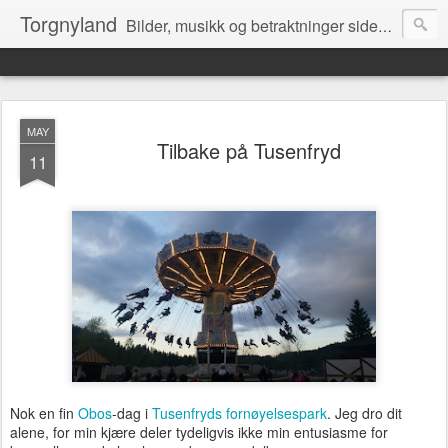
Torgnyland
Bilder, musikk og betraktninger siden 2008
MAY
Tilbake på Tusenfryd
11
Nok en fin
Obos
-dag i
Tusenfryds fornøyelsespark
. Jeg dro dit
alene, for min kjære deler tydeligvis ikke min entusiasme for