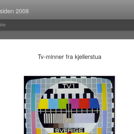
 siden 2008
ide
Spørsmål p
JUL
Tv-minner fra kjellerstua
30
Når man er ute og r
strekninger i buss el
man ofte i tanker om så ma
vedvarende stream of consc
Hva er egentlig rav?Hva var
mahayana-buddhisme igjen?B
(Og hvor vanlig er det med f
i Pellefant? (Jeg har ikke l
med horisontale striper i rød
Før i tida fikk man ofte ik
kom tilbake fra ferie og kun
bibliotek. I dag trenger man