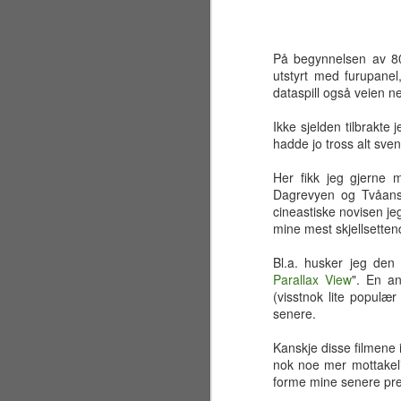
På begynnelsen av 80-
utstyrt med furupanel,
dataspill også veien ne
Ikke sjelden tilbrakte
hadde jo tross alt sven
Her fikk jeg gjerne 
Dagrevyen og Tvåans R
cineastiske novisen jeg
mine mest skjellsetten
Bl.a. husker jeg den 
Parallax View
". En an
(visstnok lite populær
senere.
Sølvbryllup 2001~2026
JUL
30
Kanskje disse filmene 
Fælt som tida flyr. Det er
nok noe mer mottakeli
allerede 25 år siden jeg og
forme mine senere pref
en liten gjeng sto samlet på en