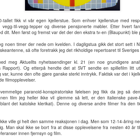
hotellrom med wi-fi-tilgang.
tallet fikk vi vår egen kjellerstue. Som enhver kjellerstue med resp
 vegg-til-vegg-tepper og diverse pensjonerte møbler. Etter hvert fant
d dit. Men først og fremst var det der den ekstra tv-en (Blaupunkt) ble 
 jeg noen timer der nede om kvelden. I dagligstua gikk det stort sett 
skeantenne, så ofte foretrakk jeg det rikholdige repertoaret til Sveriges
med meg Aktuellts nyhetssendinger kl. 21 (en noe grundigere anal
apport). Og etterpå hendte det at SVT sendte en spillefilm litt ut
 var, kunne den ofte gjøre ganske sterkt inntrykk. Faktisk var det i kje
de filmopplevelser.
vemmelige paranoid-konspiratoriske følelsen jeg fikk da jeg så den p
nen film jeg heller ikke vil glemme så lett, er den italienske pave
 blant det katolske klerikat). Denne og diverse andre filmer fra den t
Tre uker i Thailand
Analog modus
JUL
JUL
27
16
ikke ville gi helt den samme reaksjonen i dag. Men som 12-14-åring ned
Tilbake i Smilets land,
Protagonisten i 90-talls-
g. Man skal ikke se bort fra at disse opplevelsene fra nesten 40 år 
denne gang dessuten med
klassikeren Naiv.Super fikk
eranser innen fjernsyn og film.
nevø Bo i reisefølget. Forhåpentlig
nok av samtidas kyniske og