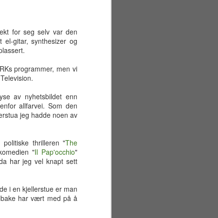
ekt for seg selv var den
 el-gitar, synthesizer og
plassert.
i NRKs programmer, men vi
 Television.
yse av nyhetsbildet enn
enfor allfarvei. Som den
llerstua jeg hadde noen av
olitiske thrilleren "
The
-komedien "
Il Pap'occhio
"
ida har jeg vel knapt sett
Sommerferiens første
JUN
29
e i en kjellerstue er man
uke
tilbake har vært med på å
Mandag 22. juni