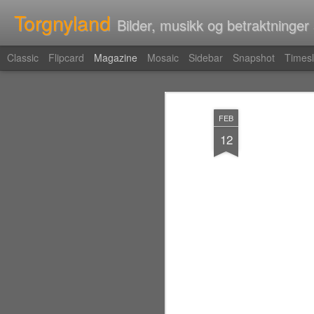
Torgnyland
Bilder, musikk og betraktninger
Classic
Flipcard
Magazine
Mosaic
Sidebar
Snapshot
Timesl
FEB
12