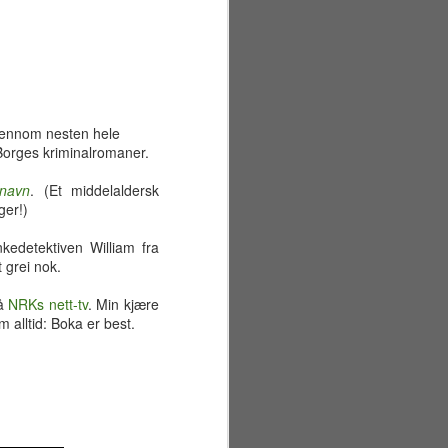
gjennom nesten hele
orges kriminalromaner.
navn
. (Et middelaldersk
ger!)
edetektiven William fra
t grei nok.
på
NRKs nett-tv
. Min kjære
 alltid: Boka er best.
Sommerferiens første
JUN
29
uke
Mandag 22. juni