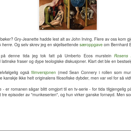
hotellrom med wi-fi-tilgang.
 bøker? Gry-Jeanette hadde lest alt av John Irving. Flere av oss kom 
 herre
. Og selv skrev jeg en skjellsettende
særoppgave
om Bernhard B
 på denne tida jeg tok fatt på Umberto Ecos murstein
Rosens 
atinske fraser og dype teologiske diskusjoner. Klart det ble en bestsel
elvfølgelig også
filmversjonen
(med Sean Connery i rollen som munk
 kanskje ikke helt originalens filosofiske dybder, men var vel for så vid
e - er romanen sågar blitt omgjort til en tv-serie - for tida tilgjengelig 
tt tre episoder av "munkeserien", og hun virker ganske fornøyd. Men som
Tre uker i Thailand
Analog modus
JUL
JUL
27
16
Tilbake i Smilets land,
Protagonisten i 90-talls-
denne gang dessuten med
klassikeren Naiv.Super fikk
nevø Bo i reisefølget. Forhåpentlig
nok av samtidas kyniske og