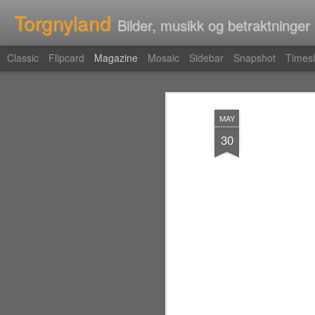
Torgnyland
Bilder, musikk og betraktninger
Classic
Flipcard
Magazine
Mosaic
Sidebar
Snapshot
Timesl
MAY
30