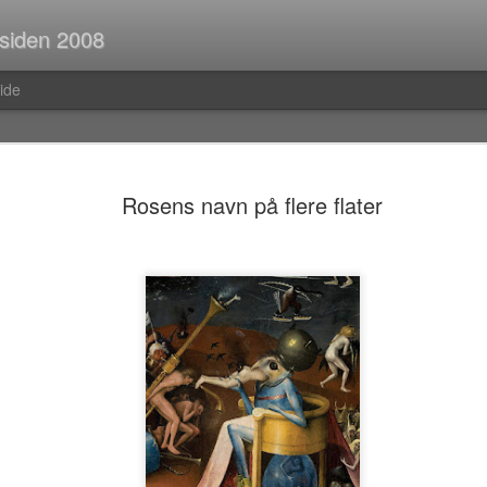
 siden 2008
ide
Spørsmål p
JUL
Rosens navn på flere flater
30
Når man er ute og r
strekninger i buss el
man ofte i tanker om så ma
vedvarende stream of consc
Hva er egentlig rav?Hva var
mahayana-buddhisme igjen?B
(Og hvor vanlig er det med f
i Pellefant? (Jeg har ikke l
med horisontale striper i rød
Før i tida fikk man ofte ik
kom tilbake fra ferie og kun
bibliotek. I dag trenger man