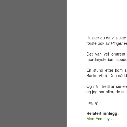
Husker du da vi slukte
første bok av
Ringenes
Det var vel omtrent
mordmysterium ispedd l
En stund etter kom s
Baskerville). Den nådde
Og nå - tretti år sener
og jeg har allerede se
torgny
Sølvbryllup 2001~2026
JUL
30
Fælt som tida flyr. Det er
Relatert innlegg:
allerede 25 år siden jeg og
Med Eco i hylla
en liten gjeng sto samlet på en