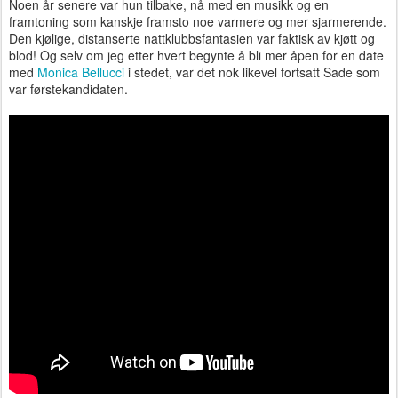
Noen år senere var hun tilbake, nå med en musikk og en
framtoning som kanskje framsto noe varmere og mer sjarmerende.
Den kjølige, distanserte nattklubbsfantasien var faktisk av kjøtt og
blod! Og selv om jeg etter hvert begynte å bli mer åpen for en date
med
Monica Bellucci
i stedet, var det nok likevel fortsatt Sade som
var førstekandidaten.