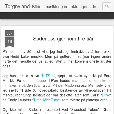
Torgnyland
Bilder, musikk og betraktninger siden 2008
JUN
Sadeness gjennom fire tiår
16
På midten av 80-tallet ville jeg helst gi inntrykk av å foretrekke
svartkledd kulter-musikk. Men på gutterommet (når ingen andre
hørte det) hendte det vel at jeg lyttet til mer konvensjonelle artister
også.
Jeg husker bl.a. skiva "
HITS 3
", kjøpt i et svakt øyeblikk på Borg
Musikk. På denne dobbelt-LP'en hadde man samlet de største
hitmakerne på den tida -
a-ha
, Prince, Madonna osv. Men selv lyttet
jeg særlig til side 3, hovedsakelig bestående av klineballader. På
mørke, regntunge høstkvelder var det ofte låter som Cars' "
Drive
"
og Cindy Laupers "
Time After Time
" som roterte på platespilleren.
Og ikke minst Sade, representert ved "Sweetest Taboo". Disse