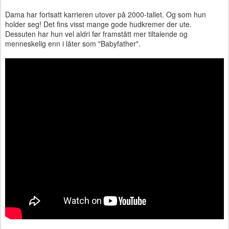
Dama har fortsatt karrieren utover på 2000-tallet. Og som hun
holder seg! Det fins visst mange gode hudkremer der ute.
Dessuten har hun vel aldri før framstått mer tiltalende og
menneskelig enn i låter som "Babyfather".