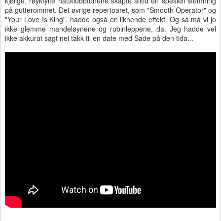
kjølige, røykfylte nattklubbtonene skapte alltid en spesiell stemning
på gutterommet. Det øvrige repertoaret, som "Smooth Operator" og
"Your Love Is King", hadde også en liknende effekt. Og så må vi jo
ikke glemme mandeløynene og rubinleppene, da. Jeg hadde vel
ikke akkurat sagt nei takk til en date med Sade på den tida...