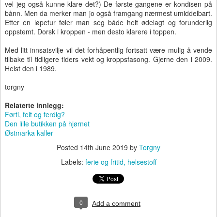
vel jeg også kunne klare det?) De første gangene er kondisen på
bånn. Men da merker man jo også framgang nærmest umiddelbart.
Etter en løpetur føler man seg både helt ødelagt og forunderlig
oppstemt. Dorsk i kroppen - men desto klarere i toppen.
Med litt innsatsvilje vil det forhåpentlig fortsatt være mulig å vende
tilbake til tidligere tiders vekt og kroppsfasong. Gjerne den i 2009.
Helst den i 1989.
torgny
Relaterte innlegg:
Førti, feit og ferdig?
Den lille butikken på hjørnet
Østmarka kaller
Posted
14th June 2019
by
Torgny
Labels:
ferie og fritid
helsestoff
0
Add a comment