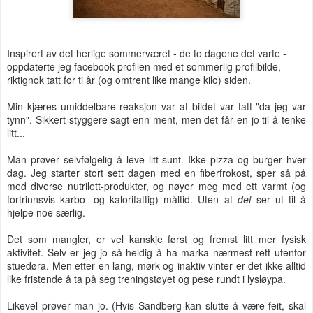
Inspirert av det herlige sommerværet - de to dagene det varte -
oppdaterte jeg facebook-profilen med et sommerlig profilbilde,
riktignok tatt for ti år (og omtrent like mange kilo) siden.
Min kjæres umiddelbare reaksjon var at bildet var tatt "da jeg var
tynn". Sikkert styggere sagt enn ment, men det får en jo til å tenke
litt...
Man prøver selvfølgelig å leve litt sunt. Ikke pizza og burger hver
dag. Jeg starter stort sett dagen med en fiberfrokost, sper så på
med diverse nutrilett-produkter, og nøyer meg med ett varmt (og
fortrinnsvis karbo- og kalorifattig) måltid. Uten at
det
ser ut til å
hjelpe noe særlig.
Det som mangler, er vel kanskje først og fremst litt mer fysisk
aktivitet. Selv er jeg jo så heldig å ha marka nærmest rett utenfor
stuedøra. Men etter en lang, mørk og inaktiv vinter er det ikke alltid
like fristende å ta på seg treningstøyet og pese rundt i lysløypa.
Likevel prøver man jo. (Hvis Sandberg kan slutte å være feit, skal