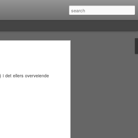
å reisen
eiser, med venting på flyplasser og lange
ler bil (vanligvis uten wi-fi), kommer
ngt. Diverse inntrykk og en
t) i det ellers overveiende
iousness kan føre til spørsmål som:
 forskjellen mellom theravada- og
etyr fargene fra fyrlykter noe spesielt?
yrlys i blått?)Hva er persongalleriet
est bladet siden 1975.)Fins det noe flagg
t, gult og blått?
ke svar på slike spørsmål før man omsid
kunne slå opp i leksikon på sitt lokale
n vanligvis bare å vente til man kommer