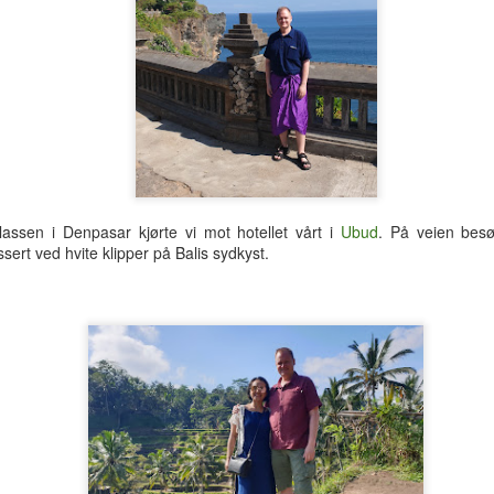
til et hotellrom med wi-fi-til
lassen i Denpasar kjørte vi mot hotellet vårt i
Ubud
. På veien besø
assert ved hvite klipper på Balis sydkyst.
Tre uker i Thailand
Analog modus
JUL
JUL
27
16
Tilbake i Smilets land,
Protagonisten i 90-talls-
denne gang dessuten med
klassikeren Naiv.Super fikk
nevø Bo i reisefølget. Forhåpentlig
nok av samtidas kyniske og