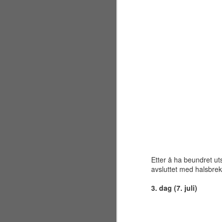
by
gr
si
J
en
et
De
me
Etter å ha beundret ut
J
avsluttet med halsbre
3. dag (7. juli)
de
er
gå