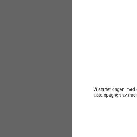
K
d
A
D
na
kl
vi
sp
st
Vi startet dagen med 
bl
akkompagnert av trad
A
Et