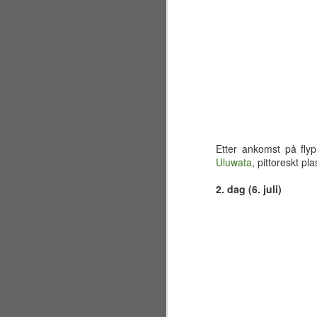
Etter ankomst på flyp
Uluwata
, pittoreskt pl
2. dag (6. juli)
Sølvbryllup 2001~2026
JUL
30
Fælt som tida flyr. Det er
allerede 25 år siden jeg og
en liten gjeng sto samlet på en