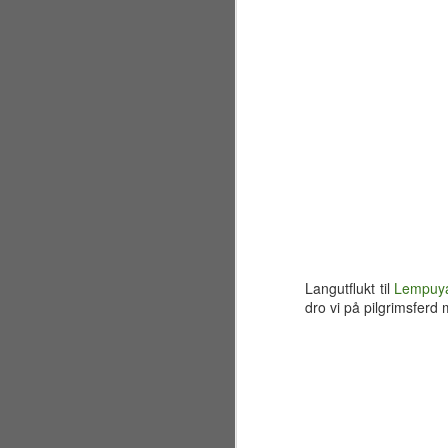
I 
mi
re
M
År
ly
va
mi
F
fo
Langutflukt til
Lempuya
i 
dro vi på pilgrimsferd
M
Ra
Lø
n