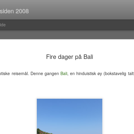
 siden 2008
ide
Spørsmål p
JUL
Fire dager på Bali
30
Når man er ute og r
strekninger i buss el
man ofte i tanker om så ma
otiske reisemål. Denne gangen
Bali
, en hinduistisk øy (bokstavelig tal
vedvarende stream of consc
Hva er egentlig rav?Hva var
mahayana-buddhisme igjen?B
(Og hvor vanlig er det med f
i Pellefant? (Jeg har ikke l
med horisontale striper i rød
Før i tida fikk man ofte ik
er kom tilbake fra ferie og 
bibliotek. I dag trenger ma