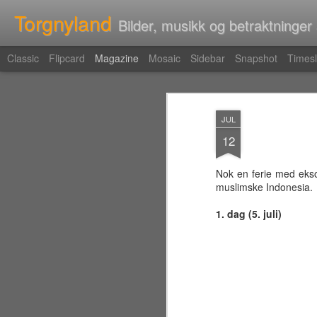
Torgnyland
Bilder, musikk og betraktninger
Classic
Flipcard
Magazine
Mosaic
Sidebar
Snapshot
Timesl
JUL
12
Nok en ferie med eks
muslimske Indonesia.
1. dag (5. juli)