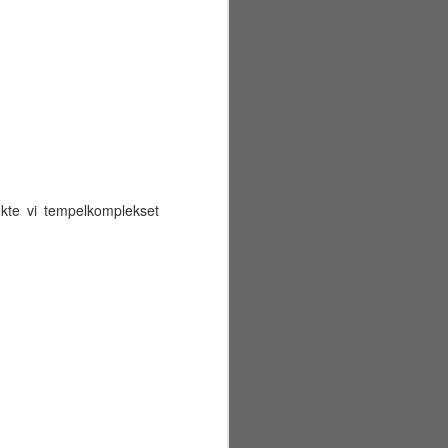
gang.
kte vi tempelkomplekset
Sommerferiens første
JUN
29
uke
Mandag 22. juni