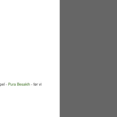
pel -
Pura Besakih
- før vi