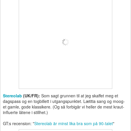
Stereolab
(UK/FR):
Som sagt grunnen til at jeg skaffet meg et
dagspass og en togbillett i utgangspunktet. Lætitia sang og moog-
et gamle, gode klassikere. (Og så forbigår vi heller de mest kraut-
influerte låtene i stillhet.)
GT:s recension: "
Stereolab är minst lika bra som på 90-talet
"