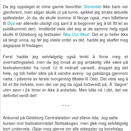
Da jeg oppdaget at mine gamle favoritter
Stereolab
ikke bare var
gjenforent, men sågar skulle ut på turné, sjekket jeg straks aktuelle
spillesteder. Jo da, de skulle komme til Norge også, men billettene
til
Øya
var allerede utsolgt (og sant å si begynner jeg å bli litt lei av
publikummet der). Imidlertid viste det seg at de samme helg også
skulle til Göteborg og festivalen
Way Out West
. Det er jo heller ikke
så langt unna, og før jeg visste ordet av det, hadde jeg skaffet meg
dagspass til fredagen.
Først hadde jeg selvfølgelig også tenkt å finne meg et
overnattingssted, men da jeg innså at jeg antakelig ville være på
festivalområdet fra rundt 12 til midnatt uansett, droppet jeg det
hele, og tok heller sikte på å vandre aveny- og gatelangs gjennom
natta, i påvente av første morgentog tilbake til Oslo. Det viste seg å
bli et lite helvete, men det var jeg da også forberedt på. Å "døgne"
uten søvn i 24 timer er ikke å anbefale. Men blås nå i det, det var
definitivt verdt det!
* * *
Ankomst på Göteborg Centralstation ved elleve-tida. Jeg satte
kursen mot festivalområdet Slottsskogen, men gikk meg selvfølgelig
bort underveis. (Spør meg gjerne om alle sidegater og borettslag