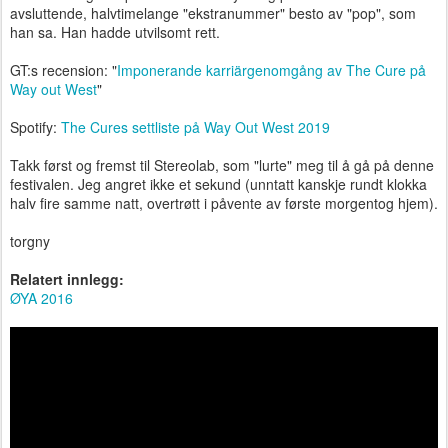
avsluttende, halvtimelange "ekstranummer" besto av "pop", som
han sa. Han hadde utvilsomt rett.
GT:s recension: "
Imponerande karriärgenomgång av The Cure på
Way out West
"
Spotify:
The Cures settliste på Way Out West 2019
Takk først og fremst til Stereolab, som "lurte" meg til å gå på denne
festivalen. Jeg angret ikke et sekund (unntatt kanskje rundt klokka
halv fire samme natt, overtrøtt i påvente av første morgentog hjem).
torgny
Relatert innlegg:
ØYA 2016