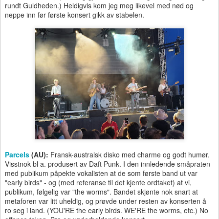
rundt Guldheden.) Heldigvis kom jeg meg likevel med nød og
neppe inn før første konsert gikk av stabelen.
Parcels
(AU):
Fransk-australsk disko med charme og godt humør.
Visstnok bl a. produsert av Daft Punk. I den innledende småpraten
med publikum påpekte vokalisten at de som første band ut var
"early birds" - og (med referanse til det kjente ordtaket) at vi,
publikum, følgelig var "the worms". Bandet skjønte nok snart at
metaforen var litt uheldig, og prøvde under resten av konserten å
ro seg i land. (YOU'RE the early birds. WE'RE the worms, etc.) No