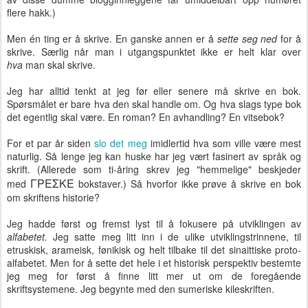
flere hakk.)
Men én ting er å skrive. En ganske annen er å
sette seg ned
for å
skrive. Særlig når man i utgangspunktet ikke er helt klar over
hva
man skal skrive.
Jeg har alltid tenkt at jeg før eller senere må skrive en bok.
Spørsmålet er bare hva den skal handle om. Og hva slags type bok
det egentlig skal være. En roman? En avhandling? En vitsebok?
For et par år siden
slo det meg
imidlertid hva som ville være mest
naturlig. Så lenge jeg kan huske har jeg vært fasinert av språk og
skrift. (Allerede som ti-åring skrev jeg "hemmelige" beskjeder
ΓΡΕΣΚΕ
med
bokstaver.) Så hvorfor ikke prøve å skrive en bok
om skriftens historie?
Jeg hadde først og fremst lyst til å fokusere på utviklingen av
alfabetet.
Jeg satte meg litt inn i de ulike utviklingstrinnene, til
etruskisk, arameisk, fønikisk og helt tilbake til det sinaittiske proto-
alfabetet. Men for å sette det hele i et historisk perspektiv bestemte
jeg meg for først å finne litt mer ut om de foregående
skriftsystemene. Jeg begynte med den sumeriske kileskriften.