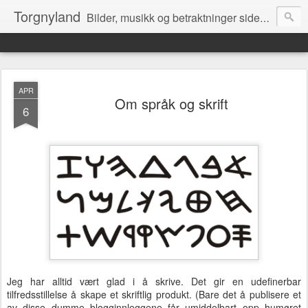
Torgnyland
Bilder, musikk og betraktninger siden 2008
APR
Om språk og skrift
6
Jeg har alltid vært glad i å skrive. Det gir en udefinerbar
tilfredsstillelse å skape et skriftlig produkt. (Bare det å publisere et
av disse dumme blogginnleggene får umiddelbart opp humøret