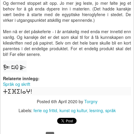
Og dermed stoppet alt opp. Jo mer jeg leste, jo mer følte jeg et
behov for å gå enda dypere inn i materien. (Det hadde kanskje
vært bedre å starte med de egyptiske hieroglyfene i stedet. De
virker i utgangspunktet atskillig mer spennende.)
Men nå er det påskeferie - i år antakelig med enda mer innetid enn
vanlig. Og kanskje det er det som skal til for å få kunnskapen om
kileskriften ned på papiret. Selv om det hele bare skulle bli en kort
parentes i det endelige produktet. For et endelig produkt skal det
bli! Før eller senere.
𒌉
𒄘
𒉌
Relaterte innlegg:
Språk og skrift
ⵜⵉⴼⵉⵏⴰⵖ!
Posted
6th April 2020
by
Torgny
Labels:
ferie og fritid
kunst og kultur
lesning
språk