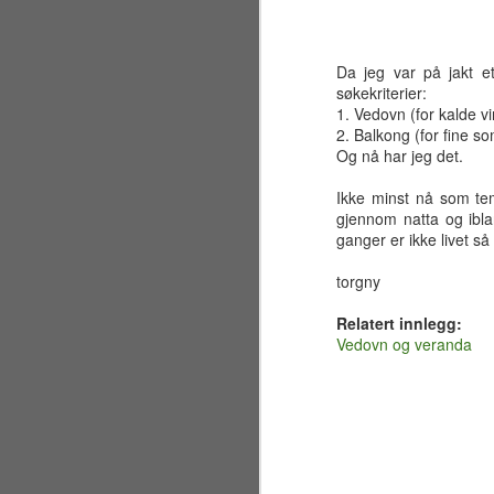
Da jeg var på jakt et
søkekriterier:
1. Vedovn (for kalde vi
2. Balkong (for fine s
Og nå har jeg det.
Ikke minst nå som tem
gjennom natta og ibla
ganger er ikke livet så 
torgny
Relatert innlegg:
Vedovn og veranda
Sølvbryllup 2001~2026
JUL
30
Fælt som tida flyr. Det er
allerede 25 år siden jeg og
en liten gjeng sto samlet på en