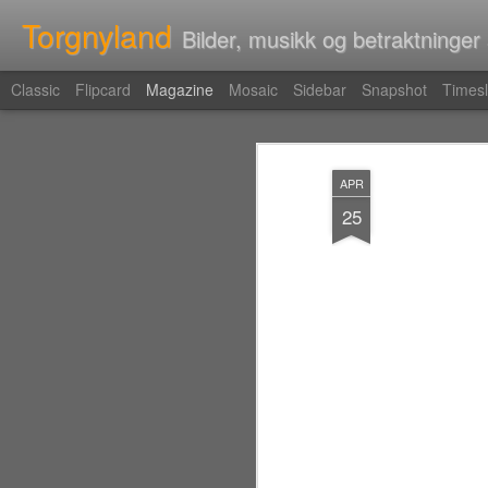
Torgnyland
Bilder, musikk og betraktninger
Classic
Flipcard
Magazine
Mosaic
Sidebar
Snapshot
Timesl
APR
25