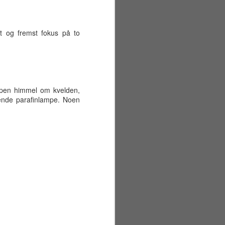
st og fremst fokus på to
 åpen himmel om kvelden,
rende parafinlampe. Noen
Sommerferiens første
JUN
29
uke
Mandag 22. juni