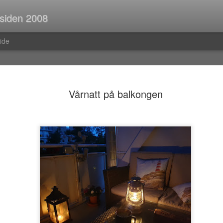
 siden 2008
ide
Spørsmål p
JUL
Vårnatt på balkongen
30
Når man er ute og r
strekninger i buss el
man ofte i tanker om så ma
vedvarende stream of consc
Hva er egentlig rav?Hva var
mahayana-buddhisme igjen?B
(Og hvor vanlig er det med f
i Pellefant? (Jeg har ikke l
med horisontale striper i rød
Før i tida fikk man ofte ik
kom tilbake fra ferie og kun
bibliotek. I dag trenger man