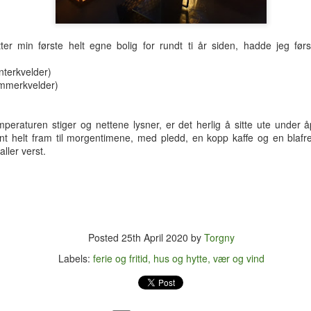
hotellrom med wi-fi-tilgang.
ter min første helt egne bolig for rundt ti år siden, hadde jeg før
nterkvelder)
ommerkvelder)
peraturen stiger og nettene lysner, er det herlig å sitte ute under
nt helt fram til morgentimene, med pledd, en kopp kaffe og en blaf
aller verst.
Posted
25th April 2020
by
Torgny
Tre uker i Thailand
Analog modus
JUL
JUL
Labels:
ferie og fritid
hus og hytte
vær og vind
27
16
Tilbake i Smilets land,
Protagonisten i 90-talls-
denne gang dessuten med
klassikeren Naiv.Super fikk
nevø Bo i reisefølget. Forhåpentlig
nok av samtidas kyniske og