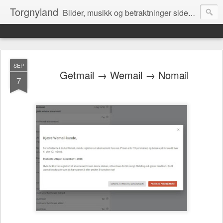
Torgnyland
Bilder, musikk og betraktninger siden 2008
SEP
Getmail → Wemail → Nomail
7