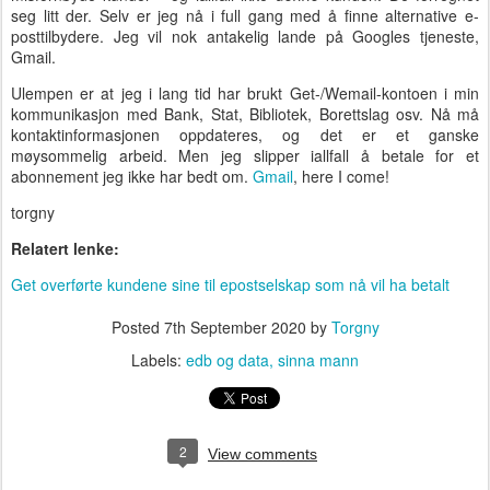
seg litt der. Selv er jeg nå i full gang med å finne alternative e-
posttilbydere. Jeg vil nok antakelig lande på Googles tjeneste,
Gmail.
Ulempen er at jeg i lang tid har brukt Get-/Wemail-kontoen i min
kommunikasjon med Bank, Stat, Bibliotek, Borettslag osv. Nå må
kontaktinformasjonen oppdateres, og det er et ganske
møysommelig arbeid. Men jeg slipper iallfall å betale for et
abonnement jeg ikke har bedt om.
Gmail
, here I come!
torgny
Relatert lenke:
Get overførte kundene sine til epostselskap som nå vil ha betalt
Posted
7th September 2020
by
Torgny
Labels:
edb og data
sinna mann
2
View comments