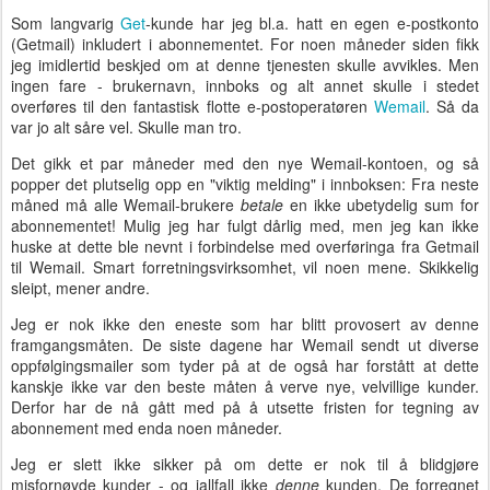
Som langvarig
Get
-kunde har jeg bl.a. hatt en egen e-postkonto
(Getmail) inkludert i abonnementet. For noen måneder siden fikk
jeg imidlertid beskjed om at denne tjenesten skulle avvikles. Men
ingen fare - brukernavn, innboks og alt annet skulle i stedet
overføres til den fantastisk flotte e-postoperatøren
Wemail
. Så da
var jo alt såre vel. Skulle man tro.
Det gikk et par måneder med den nye Wemail-kontoen, og så
popper det plutselig opp en "viktig melding" i innboksen: Fra neste
måned må alle Wemail-brukere
betale
en ikke ubetydelig sum for
abonnementet! Mulig jeg har fulgt dårlig med, men jeg kan ikke
huske at dette ble nevnt i forbindelse med overføringa fra Getmail
til Wemail. Smart forretningsvirksomhet, vil noen mene. Skikkelig
sleipt, mener andre.
Jeg er nok ikke den eneste som har blitt provosert av denne
framgangsmåten. De siste dagene har Wemail sendt ut diverse
oppfølgingsmailer som tyder på at de også har forstått at dette
kanskje ikke var den beste måten å verve nye, velvillige kunder.
Derfor har de nå gått med på å utsette fristen for tegning av
abonnement med enda noen måneder.
Jeg er slett ikke sikker på om dette er nok til å blidgjøre
misfornøyde kunder - og iallfall ikke
denne
kunden. De forregnet