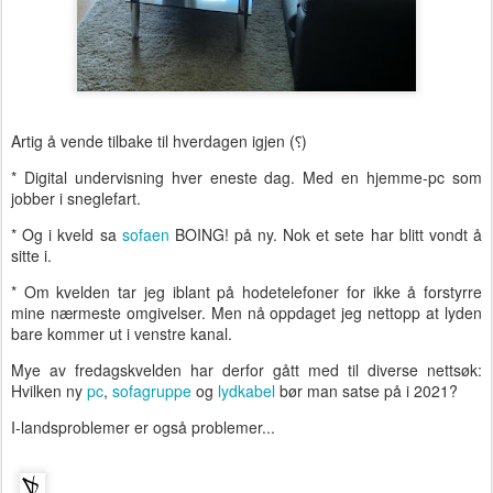
Artig å vende tilbake til hverdagen igjen
(
⸮)
* Digital undervisning hver eneste dag. Med en hjemme-pc som
jobber i sneglefart.
* Og i kveld sa
sofaen
BOING! på ny. Nok et sete har blitt vondt å
sitte i.
* Om kvelden tar jeg iblant på hodetelefoner for ikke å forstyrre
mine nærmeste omgivelser. Men nå oppdaget jeg nettopp at lyden
bare kommer ut i venstre kanal.
Mye av fredagskvelden har derfor gått med til diverse nettsøk:
Hvilken ny
pc
,
sofagruppe
og
lydkabel
bør man satse på i 2021?
I-landsproblemer er også problemer...