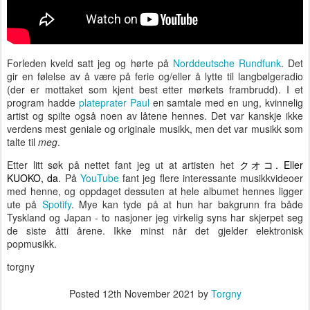
Forleden kveld satt jeg og hørte på
Norddeutsche Rundfunk
. Det
gir en følelse av å være på ferie og/eller å lytte til langbølgeradio
(der er mottaket som kjent best etter mørkets frambrudd). I et
program hadde
plateprater Paul
en samtale med en ung, kvinnelig
artist og spilte også noen av låtene hennes. Det var kanskje ikke
verdens mest geniale og originale musikk, men det var musikk som
talte til
meg
.
Etter litt søk på nettet fant jeg ut at artisten het
クオコ. Eller
KUOKO, da
.
På
YouTube
fant jeg flere interessante musikkvideoer
med henne, og oppdaget dessuten at hele albumet hennes ligger
ute på
Spotify
. Mye kan tyde på at hun har bakgrunn fra både
Tyskland og Japan - to nasjoner jeg virkelig syns har skjerpet seg
de siste åtti årene. Ikke minst når det gjelder elektronisk
popmusikk.
torgny
Posted
12th November 2021
by
Torgny