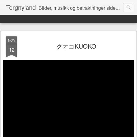
Torgnyland
Bilder, musikk og betraktninger siden 2008
NOV
クオコKUOKO
12