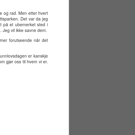
Første offisielle feriedag ble sant å
si litt mer stressende enn
e og rad. Men etter hvert
nødvendig. I løpet av morgenen
ottsparken. Det var da jeg
gjorde min kjære seg klar for
tt på et ubemerket sted i
avreise fra Gardermoen. Samtidig
. Jeg vil ikke savne dem.
hadde jeg bestilt rørleggere for å
installere ny dusjdør på badet. Det
t mer forutseende når det
gikk imidlertid helt greit. Min kjære
kom seg trygt av gårde (med
tidenes tyngste 23 kilos koffert),
runnlovsdagen er kanskje
og rørleggerne gjorde jobben
m gjør oss til hvem vi er.
ganske raskt (7000 kroner for to
timers arbeid, takk!).