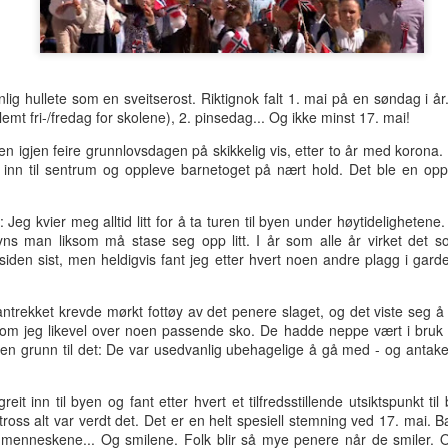
hotellrom med wi-fi-tilgang.
g hullete som en sveitserost. Riktignok falt 1. mai på en søndag i år. 
mt fri-/fredag for skolene), 2. pinsedag... Og ikke minst 17. mai!
ten igjen feire grunnlovsdagen på skikkelig vis, etter to år med koron
 inn til sentrum og oppleve barnetoget på nært hold. Det ble en op
t: Jeg kvier meg alltid litt for å ta turen til byen under høytidelighete
yns man liksom må stase seg opp litt. I år som alle år virket det
siden sist, men heldigvis fant jeg etter hvert noen andre plagg i gar
 antrekket krevde mørkt fottøy av det penere slaget, og det viste seg å 
kom jeg likevel over noen passende sko. De hadde neppe vært i bruk d
r en grunn til det: De var usedvanlig ubehagelige å gå med - og antake
Tre uker i Thailand
Analog modus
JUL
JUL
27
16
Tilbake i Smilets land,
Protagonisten i 90-talls-
it inn til byen og fant etter hvert et tilfredsstillende utsiktspunkt til
denne gang dessuten med
klassikeren Naiv.Super fikk
oss alt var verdt det. Det er en helt spesiell stemning ved 17. mai. B
nevø Bo i reisefølget. Forhåpentlig
nok av samtidas kyniske og
menneskene... Og smilene. Folk blir så mye penere når de smiler. Og