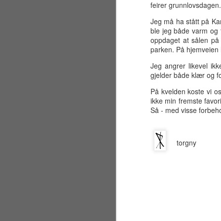
sandstrand like ved Golden Gate
feirer grunnlovsdagen.
Bridge for å overvære vielsen
mellom brodern og svigerinne
Jeg må ha stått på Kar
Nicole. Jeg har faktisk fortsatt et
ble jeg både varm og t
sjampanjeglass fra festen,
oppdaget at sålen på d
J
inngravert med brudeparets navn
parken. På hjemveien l
og datoen 7. juli 2001.
Jeg angrer likevel ik
ma
gjelder både klær og fo
Egentlig var planen i
re
utgangspunktet å bare besøke
På kvelden koste vi o
bl
California i to uker, men visse
ikke min fremste favor
fi
uforutsette omstendigheter førte
Så - med visse forbeho
etter hvert til at jeg valgte å utvide
Ko
oppholdet til en hel måned.
hv
torgny
J
sl
De
"M