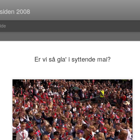
 siden 2008
ide
Spørsmål p
JUL
Er vi så gla' i syttende mai?
30
Når man er ute og r
strekninger i buss el
man ofte i tanker om så ma
vedvarende stream of consc
Hva er egentlig rav?Hva var
mahayana-buddhisme igjen?B
(Og hvor vanlig er det med f
i Pellefant? (Jeg har ikke l
med horisontale striper i rød
Før i tida fikk man ofte ik
kom tilbake fra ferie og kun
bibliotek. I dag trenger man