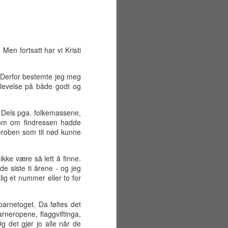
Men fortsatt har vi Kristi
a. Derfor bestemte jeg meg
plevelse på både godt og
ne. Dels pga. folkemassene,
 som om findressen hadde
deroben som til nød kunne
ikke være så lett å finne.
e siste ti årene - og jeg
lig et nummer eller to for
Sommerferiens første
JUN
29
uke
 barnetoget. Da føltes det
Mandag 22. juni
arneropene, flaggviftinga,
 det gjør jo alle når de