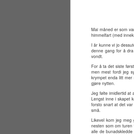
Mai måned er som vanli
himmelfart (med innekle
I år kunne vi jo dessu
denne gang for å dra
vondt.
For å ta det siste førs
men mest fordi jeg s
krympet enda litt mer 
gjøre nytten.
Jeg følte imidlertid at
Lengst inne i skapet 
forsto snart at det va
Sølvbryllup 2001~2026
JUL
små.
30
Fælt som tida flyr. Det er
Likevel kom jeg meg gre
allerede 25 år siden jeg og
nesten som om turen tr
en liten gjeng sto samlet på en
alle de bunadskledde 