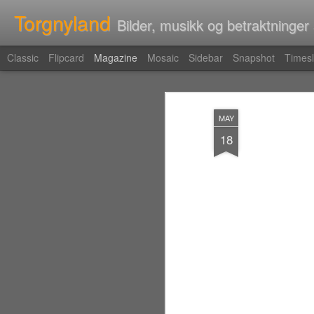
Torgnyland
Bilder, musikk og betraktninger
Classic
Flipcard
Magazine
Mosaic
Sidebar
Snapshot
Timesl
MAY
18