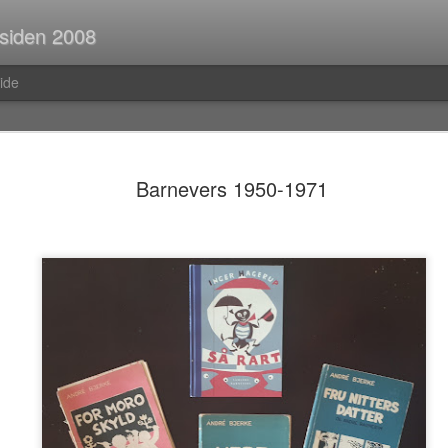
 siden 2008
ide
Spørsmål p
JUL
Barnevers 1950-1971
30
Når man er ute og r
strekninger i buss el
man ofte i tanker om så ma
vedvarende stream of consc
Hva er egentlig rav?Hva var
mahayana-buddhisme igjen?B
(Og hvor vanlig er det med f
i Pellefant? (Jeg har ikke l
med horisontale striper i rød
Før i tida fikk man ofte ik
kom tilbake fra ferie og kun
bibliotek. I dag trenger man