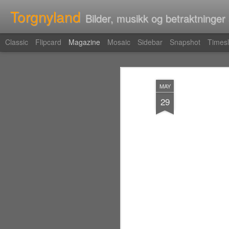
Torgnyland
Bilder, musikk og betraktninger
Classic
Flipcard
Magazine
Mosaic
Sidebar
Snapshot
Timesl
MAY
29