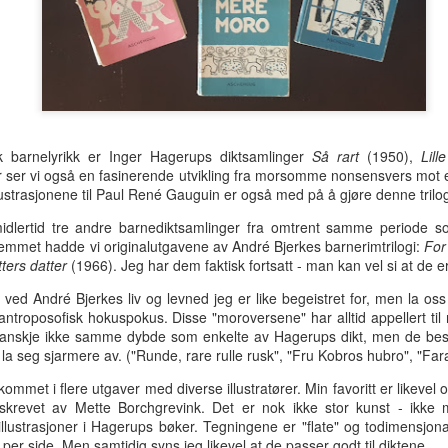
hotellrom med wi-fi-tilgang.
sk barnelyrikk er Inger Hagerups diktsamlinger
Så rart
(1950),
Lille
 ser vi også en fasinerende utvikling fra morsomme nonsensvers mot
lustrasjonene til Paul René Gauguin er også med på å gjøre denne trilogi
midlertid tre andre barnediktsamlinger fra omtrent samme periode s
jemmet hadde vi originalutgavene av André Bjerkes barnerimtrilogi:
For
tters datter
(1966). Jeg har dem faktisk fortsatt - man kan vel si at de er
t ved André Bjerkes liv og levned jeg er like begeistret for, men la o
ntroposofisk hokuspokus. Disse "moroversene" har alltid appellert ti
anskje ikke samme dybde som enkelte av Hagerups dikt, men de besit
 la seg sjarmere av. ("Runde, rare rulle rusk", "Fru Kobros hubro", "Far
Tre uker i Thailand
Analog modus
JUL
JUL
27
16
mmet i flere utgaver med diverse illustratører. Min favoritt er likevel 
Tilbake i Smilets land,
Protagonisten i 90-talls-
krevet av Mette Borchgrevink. Det er nok ikke stor kunst - ikke
denne gang dessuten med
klassikeren Naiv.Super fikk
llustrasjoner i Hagerups bøker. Tegningene er "flate" og todimensjona
nevø Bo i reisefølget. Forhåpentlig
nok av samtidas kyniske og
per side. Men samtidig syns jeg likevel at de passer godt til diktene.