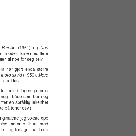
 Persill
e (1961) og
Den
 en modernisme med flere
en til noe for seg selv.
om har gjort enda større
 moro skyld
(1956),
Mere
 "godt lest".
ss for anledningen glemme
l meg - både som barn og
ter en språklig lekenhet
ao på ferie" osv.)
Sommerferiens første
JUN
29
uke
originalene jeg vokste opp
 minst sammenliknet med
Mandag 22. juni
le - og forlaget har bare