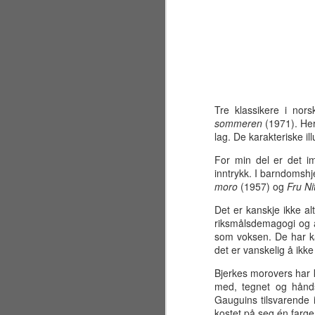
Tre klassikere i nor
sommeren
(1971). Her
lag. De karakteriske il
For min del er det i
inntrykk. I barndomsh
moro
(1957) og
Fru Ni
Det er kanskje ikke al
riksmålsdemagogi og a
som voksen. De har k
det er vanskelig å ikke
Sølvbryllup 2001~2026
JUL
30
Bjerkes morovers har ko
Fælt som tida flyr. Det er
med, tegnet og hånds
allerede 25 år siden jeg og
Gauguins tilsvarende i
en liten gjeng sto samlet på en
kostet på seg én farge 