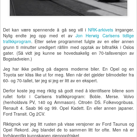
Det kan være spennende å gå seg vill i
NRK-arkivets
irrganger.
Nylig endte jeg opp med et av
Jon Herwig Carlsens tidlige
trafikkprogram
. Etter selve programmet fulgte av en eller annen
grunn ti minutter uredigert råfilm med opptak av biltrafikk i Oslos
gater. (Så vidt jeg kunne se hovedsakelig en 70-tallsversjon av
Bogstadveien.)
Jeg har ikke peiling på dagens moderne biler. En Opel og en
Toyota ser kliss like ut for meg. Men når det gjelder bilmodeller fra
60- og 70-tallet, tør jeg si jeg er litt av en ekspert.
Derfor koste jeg meg riktig så godt med å identifisere bilene som
rullet forbi i Carlsens trafikkprogram: Boble. Merse. Volvo
(henholdsvis PV, 140 og Ammason). Citroën DS. Folkevognbuss.
Renault 4. Saab 96 og 99. Opel Kadett. En eller annen japaner.
Ford Transit. Og 2CV.
Riktignok var jeg litt rusten på visse versjoner av Ford Taunus og
Opel Rekord. Jeg blandet de to sammen litt for ofte. Men nå er
forhåpentlig kunnskapen gjenoppfrisket.