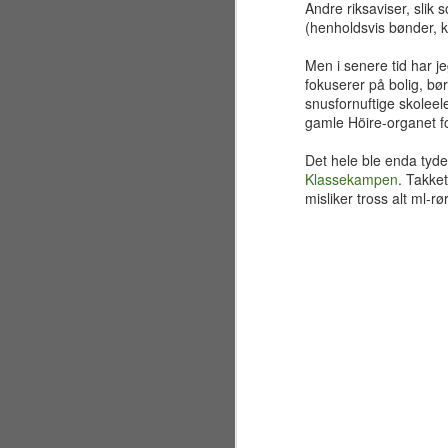
Andre riksaviser, slik 
(henholdsvis bønder, k
Men i senere tid har j
fokuserer på bolig, bø
snusfornuftige skoleele
gamle Höire-organet f
Det hele ble enda tyde
Klassekampen
. Takket
misliker tross alt ml-r
Sølvbryllup 2001~2026
JUL
30
Fælt som tida flyr. Det er
allerede 25 år siden jeg og
en liten gjeng sto samlet på en