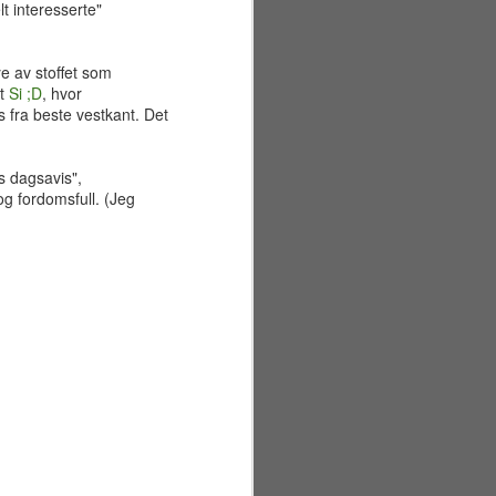
lt interesserte"
e av stoffet som
et
Si ;D
, hvor
s fra beste vestkant. Det
s dagsavis",
 og fordomsfull. (Jeg
Sommerferiens første
JUN
29
uke
Mandag 22. juni