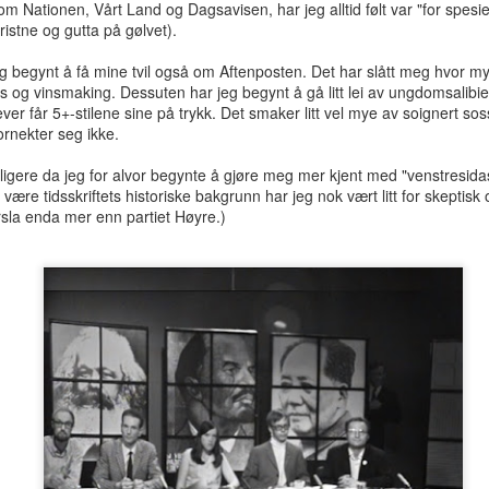
som Nationen, Vårt Land og Dagsavisen, har jeg alltid følt var "for spesie
hotellrom med wi-fi-tilgang.
ristne og gutta på gølvet).
eg begynt å få mine tvil også om Aftenposten. Det har slått meg hvor my
rs og vinsmaking. Dessuten har jeg begynt å gå litt lei av ungdomsalibi
ver får 5+-stilene sine på trykk. Det smaker litt vel mye av soignert sos
ornekter seg ikke.
ligere da jeg for alvor begynte å gjøre meg mer kjent med "venstresida
 være tidsskriftets historiske bakgrunn har jeg nok vært litt for skeptisk
ørsla enda mer enn partiet Høyre.)
Tre uker i Thailand
Analog modus
JUL
JUL
27
16
Tilbake i Smilets land,
Protagonisten i 90-talls-
denne gang dessuten med
klassikeren Naiv.Super fikk
nevø Bo i reisefølget. Forhåpentlig
nok av samtidas kyniske og