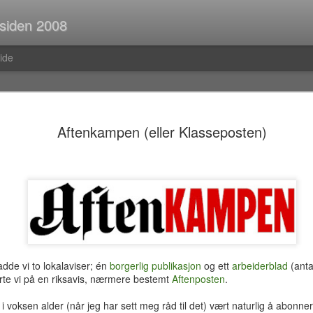
 siden 2008
ide
Spørsmål p
JUL
Aftenkampen (eller Klasseposten)
30
Når man er ute og r
strekninger i buss el
man ofte i tanker om så ma
vedvarende stream of consc
Hva er egentlig rav?Hva var
mahayana-buddhisme igjen?B
(Og hvor vanlig er det med f
i Pellefant? (Jeg har ikke l
med horisontale striper i rød
de vi to lokalaviser; én
borgerlig publikasjon
og ett
arbeiderblad
(anta
nerte vi på en riksavis, nærmere bestemt
Aftenposten
.
Før i tida fikk man ofte ik
kom tilbake fra ferie og kun
 i voksen alder (når jeg har sett meg råd til det) vært naturlig å abon
bibliotek. I dag trenger man