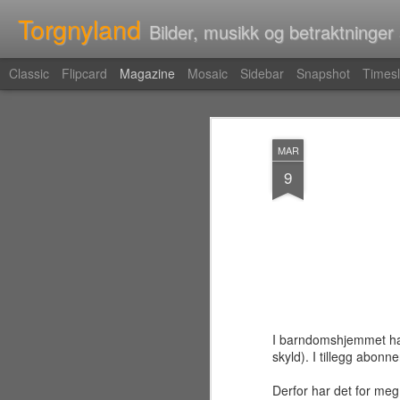
Torgnyland
Bilder, musikk og betraktninger
Classic
Flipcard
Magazine
Mosaic
Sidebar
Snapshot
Timesl
MAR
9
I barndomshjemmet had
skyld). I tillegg abon
Derfor har det for meg