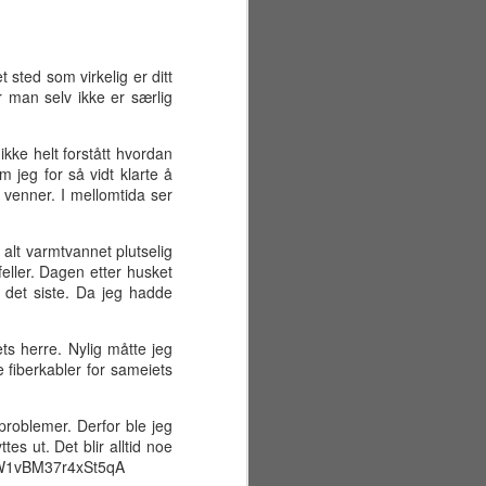
t sted som virkelig er ditt
r man selv ikke er særlig
ikke helt forstått hvordan
 jeg for så vidt klarte å
e venner. I mellomtida ser
 alt varmtvannet plutselig
feller. Dagen etter husket
 det siste. Da jeg hadde
ts herre. Nylig måtte jeg
 fiberkabler for sameiets
Sommerferiens første
JUN
29
uke
 problemer. Derfor ble jeg
s ut. Det blir alltid noe
Mandag 22. juni
n zW1vBM37r4xSt5qA