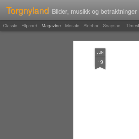
Torgnyland
Bilder, musikk og betraktninger
Classic
Flipcard
Magazine
Mosaic
Sidebar
Snapshot
Timesl
JUN
19