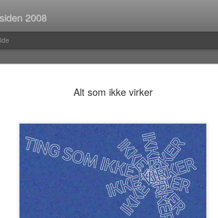
 siden 2008
ide
Spørsmål p
JUL
Alt som ikke virker
30
Når man er ute og r
strekninger i buss el
man ofte i tanker om så ma
vedvarende stream of consc
Hva er egentlig rav?Hva var
mahayana-buddhisme igjen?B
(Og hvor vanlig er det med f
i Pellefant? (Jeg har ikke l
med horisontale striper i rød
Før i tida fikk man ofte ik
kom tilbake fra ferie og kun
bibliotek. I dag trenger man