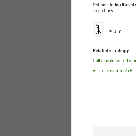
sandstrand like ved Golden Gate
Det hele forløp likeve
Bridge for å overvære vielsen
så galt osv.
mellom brodern og svigerinne
Nicole. Jeg har faktisk fortsatt et
sjampanjeglass fra festen,
J
inngravert med brudeparets navn
torgny
og datoen 7. juli 2001.
ma
Egentlig var planen i
Relaterte innlegg:
re
utgangspunktet å bare besøke
bl
California i to uker, men visse
Ublidt møte med ridde
fi
uforutsette omstendigheter førte
etter hvert til at jeg valgte å utvide
Alt kan repareres! (En
Ko
oppholdet til en hel måned.
hv
J
sl
De
"M