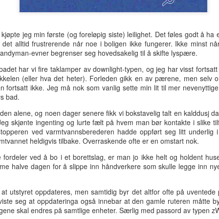
hotellrom med wi-fi-tilgang.
kjøpte jeg min første (og foreløpig siste) leilighet. Det føles godt å ha e
det alltid frustrerende når noe i boligen ikke fungerer. Ikke minst nå
handyman-evner begrenser seg hovedsakelig til å skifte lyspære.
det har vi fire taklamper av downlight-typen, og jeg har visst fortsatt 
kelen (eller hva det heter). Forleden gikk en av pærene, men selv om
en fortsatt ikke. Jeg må nok som vanlig sette min lit til mer nevenyttig
ys bad.
en alene, og noen dager senere fikk vi bokstavelig talt en kalddusj da
Jeg skjønte ingenting og lurte fælt på hvem man bør kontakte i slike til
nstopperen ved varmtvannsberederen hadde oppført seg litt underlig i
mtvannet heldigvis tilbake. Overraskende ofte er en omstart nok.
ordeler ved å bo i et borettslag, er man jo ikke helt og holdent huse
me halve dagen for å slippe inn håndverkere som skulle legge inn nye
Tre uker i Thailand
Analog modus
JUL
JUL
27
16
a at utstyret oppdateres, men samtidig byr det altfor ofte på uventede
Tilbake i Smilets land,
Protagonisten i 90-talls-
iste seg at oppdateringa også innebar at den gamle ruteren måtte bytte
denne gang dessuten med
klassikeren Naiv.Super fikk
illingene skal endres på samtlige enheter. Særlig med passord av type
nevø Bo i reisefølget. Forhåpentlig
nok av samtidas kyniske og