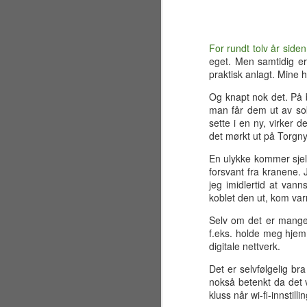
For rundt tolv år siden
eget. Men samtidig er 
praktisk anlagt. Mine 
Og knapt nok det. På ba
man får dem ut av sok
sette i en ny, virker d
det mørkt ut på Torgn
En ulykke kommer sjeld
forsvant fra kranene. 
jeg imidlertid at van
koblet den ut, kom var
Selv om det er mange f
f.eks. holde meg hjem
digitale nettverk.
Sølvbryllup 2001~2026
JUL
30
Det er selvfølgelig br
Fælt som tida flyr. Det er
nokså betenkt da det v
allerede 25 år siden jeg og
kluss når wi-fi-innst
en liten gjeng sto samlet på en