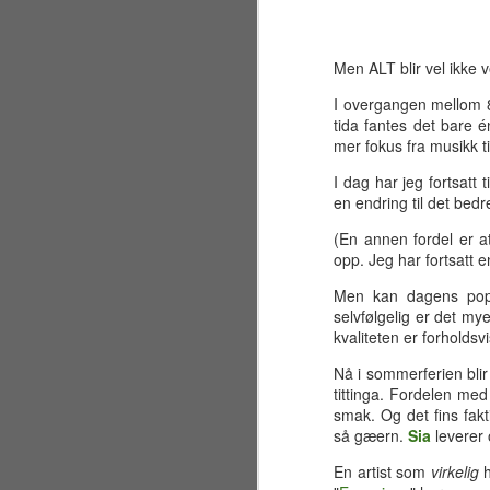
Men ALT blir vel ikke 
I overgangen mellom 8
tida fantes det bare é
mer fokus fra musikk til
I dag har jeg fortsatt 
en endring til det bed
(En annen fordel er at
opp. Jeg har fortsatt
Men kan dagens popmu
selvfølgelig er det my
kvaliteten er forholds
Nå i sommerferien blir 
tittinga. Fordelen med
Sølvbryllup 2001~2026
JUL
smak. Og det fins fakt
30
Fælt som tida flyr. Det er
så gæern.
Sia
leverer
allerede 25 år siden jeg og
en liten gjeng sto samlet på en
En artist som
virkelig
h