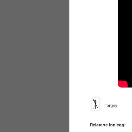
by
gr
si
J
en
et
De
me
J
torgny
de
er
Relaterte innlegg:
gå