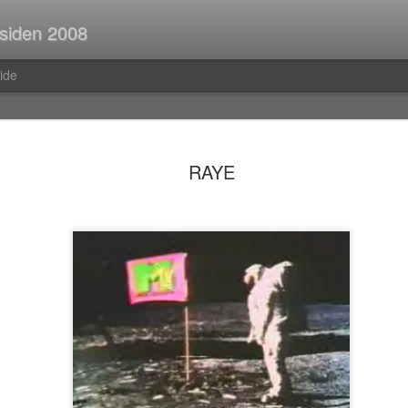
 siden 2008
ide
Spørsmål p
JUL
RAYE
30
Når man er ute og r
strekninger i buss el
man ofte i tanker om så ma
vedvarende stream of consc
Hva er egentlig rav?Hva var
mahayana-buddhisme igjen?B
(Og hvor vanlig er det med f
i Pellefant? (Jeg har ikke l
med horisontale striper i rød
Før i tida fikk man ofte ik
kom tilbake fra ferie og kun
bibliotek. I dag trenger man