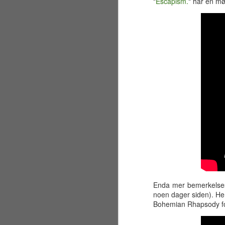
sandstrand like ved Golden Gate
"
Escapism.
" har en mø
Bridge for å overvære vielsen
mellom brodern og svigerinne
Nicole. Jeg har faktisk fortsatt et
sjampanjeglass fra festen,
J
inngravert med brudeparets navn
og datoen 7. juli 2001.
ma
Egentlig var planen i
re
utgangspunktet å bare besøke
bl
California i to uker, men visse
fi
uforutsette omstendigheter førte
etter hvert til at jeg valgte å utvide
Ko
oppholdet til en hel måned.
hv
J
Enda mer bemerkelsesv
sl
noen dager siden). Her
Bohemian Rhapsody for
De
"M