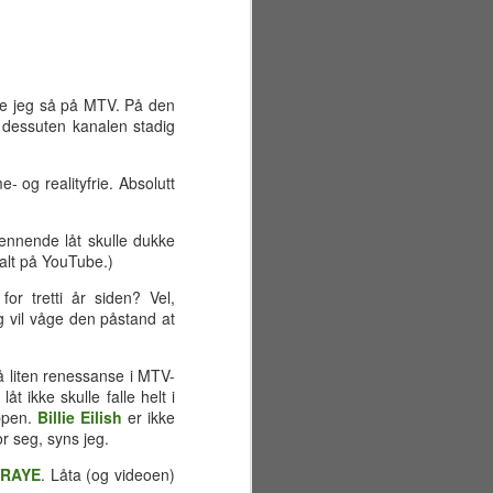
ene jeg så på MTV. På den
t dessuten kanalen stadig
- og realityfrie. Absolutt
spennende låt skulle dukke
 alt på YouTube.)
r tretti år siden? Vel,
eg vil våge den påstand at
så liten renessanse i MTV-
t ikke skulle falle helt i
Sommerferiens første
JUN
oppen.
Billie Eilish
er ikke
29
uke
or seg, syns jeg.
Mandag 22. juni
n
RAYE
. Låta (og videoen)