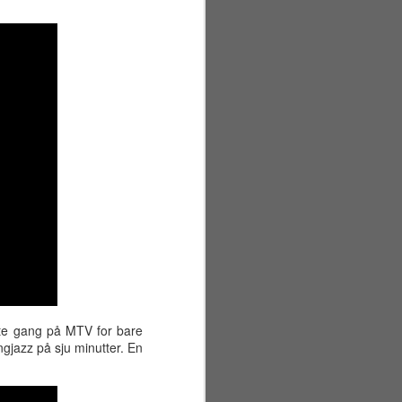
Første offisielle feriedag ble sant å
si litt mer stressende enn
nødvendig. I løpet av morgenen
gjorde min kjære seg klar for
avreise fra Gardermoen. Samtidig
hadde jeg bestilt rørleggere for å
installere ny dusjdør på badet. Det
gikk imidlertid helt greit. Min kjære
kom seg trygt av gårde (med
tidenes tyngste 23 kilos koffert),
og rørleggerne gjorde jobben
ganske raskt (7000 kroner for to
timers arbeid, takk!).
ste gang på MTV for bare
ngjazz på sju minutter. En