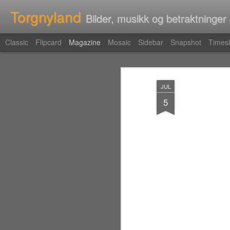
Torgnyland
Bilder, musikk og betraktninger
Classic
Flipcard
Magazine
Mosaic
Sidebar
Snapshot
Timesl
JUL
5