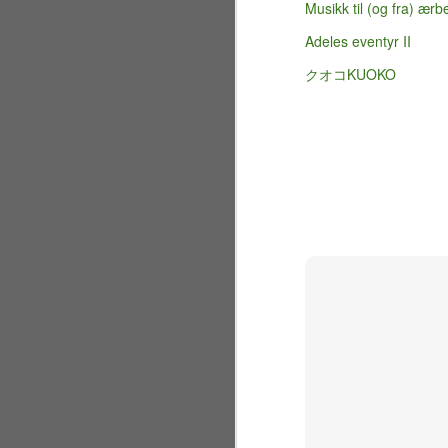
Musikk til (og fra) ærb
I 
mi
Adeles eventyr II
re
クオコKUOKO
M
År
ly
va
mi
F
fo
i 
M
Ra
Lø
n