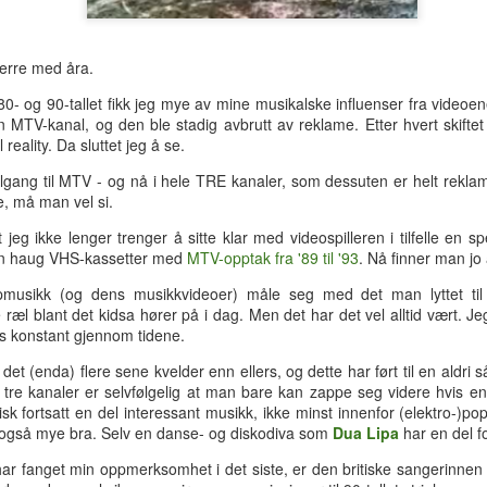
hotellrom med wi-fi-tilgang.
verre med åra.
0- og 90-tallet fikk jeg mye av mine musikalske influenser fra video
n MTV-kanal, og den ble stadig avbrutt av reklame. Etter hvert skifte
 reality. Da sluttet jeg å se.
tilgang til MTV - og nå i hele TRE kanaler, som dessuten er helt reklame
re, må man vel si.
 jeg ikke lenger trenger å sitte klar med videospilleren i tilfelle en 
 en haug VHS-kassetter med
MTV-opptak fra '89 til '93
. Nå finner man jo
sikk (og dens musikkvideoer) måle seg med det man lyttet til fo
e ræl blant det kidsa hører på i dag. Men det har det vel alltid vært. J
vis konstant gjennom tidene.
det (enda) flere sene kvelder enn ellers, og dette har ført til en aldri 
 tre kanaler er selvfølgelig at man bare kan zappe seg videre hvis en lå
Tre uker i Thailand
Analog modus
JUL
JUL
isk fortsatt en del interessant musikk, ikke minst innenfor (elektro-)p
27
16
Tilbake i Smilets land,
Protagonisten i 90-talls-
 også mye bra. Selv en danse- og diskodiva som
Dua Lipa
har en del f
denne gang dessuten med
klassikeren Naiv.Super fikk
nevø Bo i reisefølget. Forhåpentlig
nok av samtidas kyniske og
ar fanget min oppmerksomhet i det siste, er den britiske sangerinne