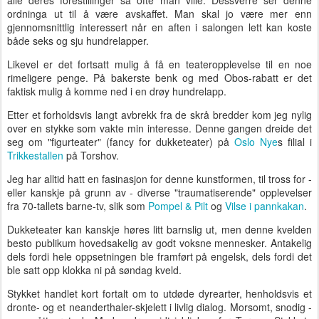
alle deres forestillinger så ofte man ville. Dessverre ser denne
ordninga ut til å være avskaffet. Man skal jo være mer enn
gjennomsnittlig interessert når en aften i salongen lett kan koste
både seks og sju hundrelapper.
Likevel er det fortsatt mulig å få en teateropplevelse til en noe
rimeligere penge. På bakerste benk og med Obos-rabatt er det
faktisk mulig å komme ned i en drøy hundrelapp.
Etter et forholdsvis langt avbrekk fra de skrå bredder kom jeg nylig
over en stykke som vakte min interesse. Denne gangen dreide det
seg om "figurteater" (fancy for dukketeater) på
Oslo Nye
s filial i
Trikkestallen
på Torshov.
Jeg har alltid hatt en fasinasjon for denne kunstformen, til tross for -
eller kanskje på grunn av - diverse "traumatiserende" opplevelser
fra 70-tallets barne-tv, slik som
Pompel & Pilt
og
Vilse i pannkakan
.
Dukketeater kan kanskje høres litt barnslig ut, men denne kvelden
besto publikum hovedsakelig av godt voksne mennesker. Antakelig
dels fordi hele oppsetningen ble framført på engelsk, dels fordi det
ble satt opp klokka ni på søndag kveld.
Stykket handlet kort fortalt om to utdøde dyrearter, henholdsvis et
dronte- og et neanderthaler-skjelett i livlig dialog. Morsomt, snodig -