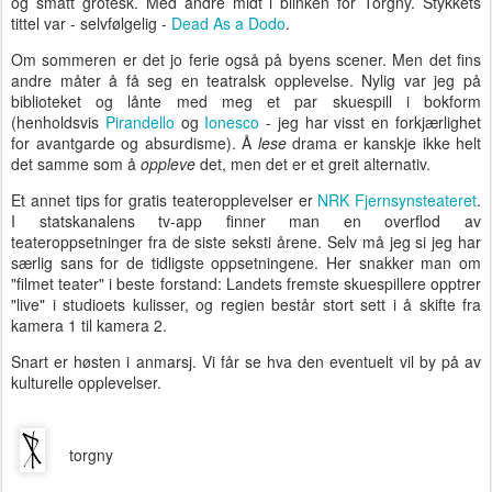
og smått grotesk. Med andre midt i blinken for Torgny. Stykkets
tittel var - selvfølgelig -
Dead As a Dodo
.
Om sommeren er det jo ferie også på byens scener. Men det fins
andre måter å få seg en teatralsk opplevelse. Nylig var jeg på
biblioteket og lånte med meg et par skuespill i bokform
(henholdsvis
Pirandello
og
Ionesco
- jeg har visst en forkjærlighet
for avantgarde og absurdisme). Å
lese
drama er kanskje ikke helt
det samme som å
oppleve
det, men det er et greit alternativ.
Et annet tips for gratis teateropplevelser er
NRK Fjernsynsteateret
.
I statskanalens tv-app finner man en overflod av
teateroppsetninger fra de siste seksti årene. Selv må jeg si jeg har
særlig sans for de tidligste oppsetningene. Her snakker man om
"filmet teater" i beste forstand: Landets fremste skuespillere opptrer
"live" i studioets kulisser, og regien består stort sett i å skifte fra
kamera 1 til kamera 2.
Snart er høsten i anmarsj. Vi får se hva den eventuelt vil by på av
kulturelle opplevelser.
torgny