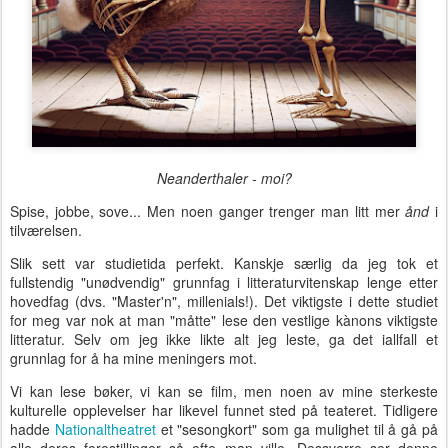
Neanderthaler - moi?
Spise, jobbe, sove... Men noen ganger trenger man litt mer
ånd
i
tilværelsen.
Slik sett var studietida perfekt. Kanskje særlig da jeg tok et
fullstendig "unødvendig" grunnfag i litteraturvitenskap lenge etter
hovedfag (dvs. "Master'n", millenials!). Det viktigste i dette studiet
for meg var nok at man "måtte" lese den vestlige kànons viktigste
litteratur. Selv om jeg ikke likte alt jeg leste, ga det iallfall et
grunnlag for å ha mine meningers mot.
Vi kan lese bøker, vi kan se film, men noen av mine sterkeste
kulturelle opplevelser har likevel funnet sted på teateret. Tidligere
hadde
Nationaltheatret
et "sesongkort" som ga mulighet til å gå på