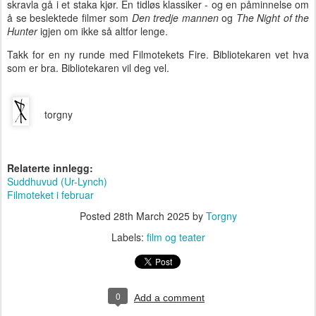
skravla gå i et staka kjør. En tidløs klassiker - og en påminnelse om
å se beslektede filmer som
Den tredje mannen
og
The Night of the
Hunter
igjen om ikke så altfor lenge.
Takk for en ny runde med Filmotekets Fire. Bibliotekaren vet hva
som er bra. Bibliotekaren vil deg vel.
torgny
Relaterte innlegg:
Suddhuvud (Ur-Lynch)
Filmoteket i februar
Posted
28th March 2025
by
Torgny
Labels:
film og teater
0
Add a comment