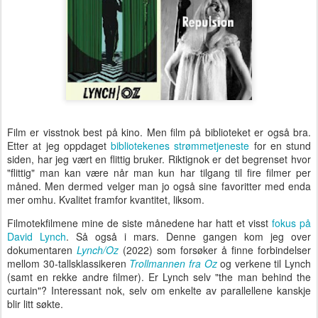
Film er visstnok best på kino. Men film på biblioteket er også bra.
Etter at jeg oppdaget
bibliotekenes strømmetjeneste
for en stund
siden, har jeg vært en flittig bruker. Riktignok er det begrenset hvor
"flittig" man kan være når man kun har tilgang til fire filmer per
måned. Men dermed velger man jo også sine favoritter med enda
mer omhu. Kvalitet framfor kvantitet, liksom.
Filmotekfilmene mine de siste månedene har hatt et visst
fokus på
David Lynch
. Så også i mars. Denne gangen kom jeg over
dokumentaren
Lynch/Oz
(2022) som forsøker å finne forbindelser
mellom 30-tallsklassikeren
Trollmannen fra Oz
og verkene til Lynch
(samt en rekke andre filmer). Er Lynch selv "the man behind the
curtain"? Interessant nok, selv om enkelte av parallellene kanskje
blir litt søkte.