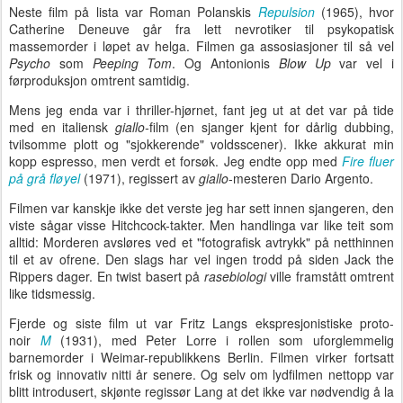
Neste film på lista var Roman Polanskis
Repulsion
(1965), hvor
Catherine Deneuve går fra lett nevrotiker til psykopatisk
massemorder i løpet av helga. Filmen ga assosiasjoner til så vel
Psycho
som
Peeping Tom
. Og Antonionis
Blow Up
var vel i
førproduksjon omtrent samtidig.
Mens jeg enda var i thriller-hjørnet, fant jeg ut at det var på tide
med en italiensk
giallo-
film (en sjanger kjent for dårlig dubbing,
tvilsomme plott og "sjokkerende" voldsscener). Ikke akkurat min
kopp espresso, men verdt et forsøk. Jeg endte opp med
Fire fluer
på grå fløyel
(1971), regissert av
giallo
-mesteren Dario Argento.
Filmen var kanskje ikke det verste jeg har sett innen sjangeren, den
viste sågar visse Hitchcock-takter. Men handlinga var like teit som
alltid: Morderen avsløres ved et "fotografisk avtrykk" på netthinnen
til et av ofrene. Den slags har vel ingen trodd på siden Jack the
Rippers dager. En twist basert på
rasebiologi
ville framstått omtrent
like tidsmessig.
Fjerde og siste film ut var Fritz Langs ekspresjonistiske proto-
noir
M
(1931), med Peter Lorre i rollen som uforglemmelig
barnemorder i Weimar-republikkens Berlin. Filmen virker fortsatt
frisk og innovativ nitti år senere. Og selv om lydfilmen nettopp var
blitt introdusert, skjønte regissør Lang at det ikke var nødvendig å la