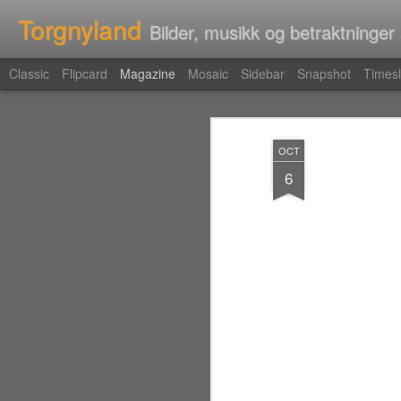
Torgnyland
Bilder, musikk og betraktninger
Classic
Flipcard
Magazine
Mosaic
Sidebar
Snapshot
Timesl
OCT
6