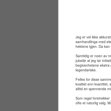
Jeg er vel ikke akkura
samhandlinga med eleve
hektene igjen. Da kan 
Samtidig er noen av mi
jubelår at jeg tar init
begivenhetene ekstra 
legendariske.
Felles for disse samme
kvalitet enn kvantitet
alltid en spennende 
Sølvbryllup 2001~2026
JUL
30
Fælt som tida flyr. Det er
Som regel foretrekker j
allerede 25 år siden jeg og
ofte et naturlig valg. 
en liten gjeng sto samlet på en