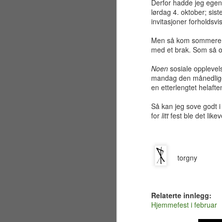
sandstrand like ved Golden Gate
Derfor hadde jeg egent
Bridge for å overvære vielsen
lørdag 4. oktober; sis
mellom brodern og svigerinne
invitasjoner forholdsvis
Nicole. Jeg har faktisk fortsatt et
sjampanjeglass fra festen,
Men så kom sommeren, o
J
inngravert med brudeparets navn
med et brak. Som så oft
og datoen 7. juli 2001.
Noen
sosiale opplevels
ma
Egentlig var planen i
mandag den månedlige
re
utgangspunktet å bare besøke
en etterlengtet helaft
bl
California i to uker, men visse
fi
uforutsette omstendigheter førte
Så kan jeg sove godt i
etter hvert til at jeg valgte å utvide
for
litt
fest ble det likev
Ko
oppholdet til en hel måned.
hv
J
torgny
sl
Relaterte innlegg:
Hjemmefest i februar
De
"M