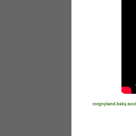
by
gr
si
J
en
et
De
me
J
torgnyland.bsky.soci
de
er
gå