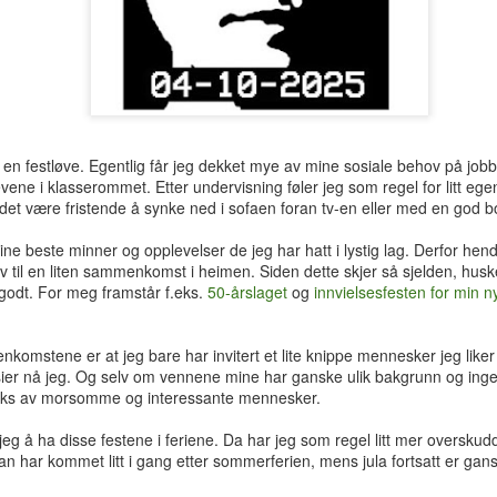
hotellrom med wi-fi-tilgang.
t en festløve. Egentlig får jeg dekket mye av mine sosiale behov på j
ne i klasserommet. Etter undervisning føler jeg som regel for litt egen
det være fristende å synke ned i sofaen foran tv-en eller med en god b
ne beste minner og opplevelser de jeg har hatt i lystig lag. Derfor hen
iativ til en liten sammenkomst i heimen. Siden dette skjer så sjelden, hus
godt. For meg framstår f.eks.
50-årslaget
og
innvielsesfesten for min n
nkomstene er at jeg bare har invitert et lite knippe mennesker jeg liker 
, sier nå jeg. Og selv om vennene mine har ganske ulik bakgrunn og ingen
miks av morsomme og interessante mennesker.
Tre uker i Thailand
Analog modus
JUL
JUL
27
16
Tilbake i Smilets land,
Protagonisten i 90-talls-
eg å ha disse festene i feriene. Da har jeg som regel litt mer overskudd
denne gang dessuten med
klassikeren Naiv.Super fikk
Man har kommet litt i gang etter sommerferien, mens jula fortsatt er gan
nevø Bo i reisefølget. Forhåpentlig
nok av samtidas kyniske og