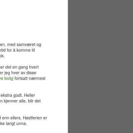
obben, med samværet og
tid for å komme til
ok.
der det en gang hvert
ker jeg hver av disse
ye bolig
fortsatt nærmest
ekstra godt. Heller
 kjenner alle, blir det
Sommerferiens første
JUN
29
uke
 enn ellers. Høstferien er
ske langt unna.
Mandag 22. juni