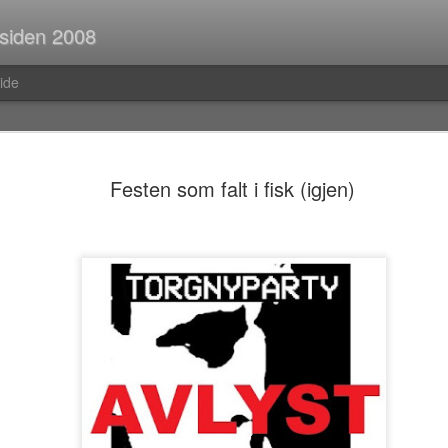
 siden 2008
ide
Spørsmål p
JUL
Festen som falt i fisk (igjen)
30
Når man er ute og r
strekninger i buss el
man ofte i tanker om så ma
vedvarende stream of consc
Hva er egentlig rav?Hva var
mahayana-buddhisme igjen?B
(Og hvor vanlig er det med f
i Pellefant? (Jeg har ikke l
med horisontale striper i rød
Før i tida fikk man ofte ik
kom tilbake fra ferie og kun
bibliotek. I dag trenger man