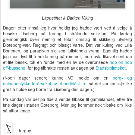
Läppstiftet & Barken Viking
Dagen etter innså jeg hvor heldig jeg hadde vært ved å velge å
besøke Liseberg på fredag i strålende solskinn. På lørdag
gjennomgikk byen nemlig et totalt omslag til skikkelig ufyselig
Blöteborg-vær. Regnigt och blåsigt värre. Det var kuling ved Lilla
Bommen, og paraplyen slo seg fullstendig vrang. Egentlig hadde
jeg mest lyst til å holde meg på rommet, men avla likevel sentrum
et lite besøk, tok en runde med en av de overprisede
hop on-hop
off-bussene
, før jeg tilbrakte resten av dagen på
Stadsbiblioteket
.
(Noen dager senere kunne VG melde om en
berg- og
dalbaneulykke forårsaket av et nedblåst tre
, så det var kanskje like
greit å holde seg borte fra Liseberg den dagen.)
På søndag var det på tide å vende tilbake til gamlelandet, etter tre
fine dager i staden Göteborg. Men jeg kommer nok tilbake om ikke
så altfor lenge.
torgny