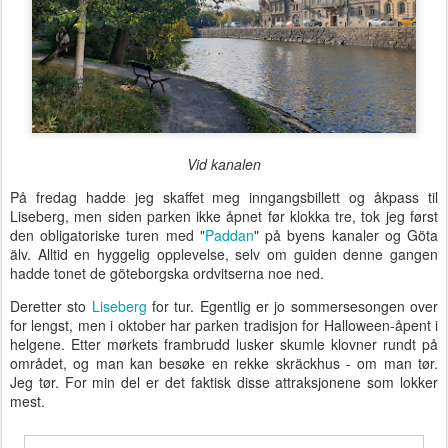
Vid kanalen
På fredag hadde jeg skaffet meg inngangsbillett og åkpass til
Liseberg, men siden parken ikke åpnet før klokka tre, tok jeg først
den obligatoriske turen med "
Paddan
" på byens kanaler og Göta
älv. Alltid en hyggelig opplevelse, selv om guiden denne gangen
hadde tonet de göteborgska ordvitserna noe ned.
Deretter sto
Liseberg
for tur. Egentlig er jo sommersesongen over
for lengst, men i oktober har parken tradisjon for Halloween-åpent i
helgene. Etter mørkets frambrudd lusker skumle klovner rundt på
området, og man kan besøke en rekke skräckhus - om man tør.
Jeg tør. For min del er det faktisk disse attraksjonene som lokker
mest.