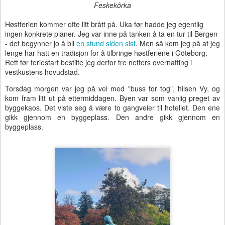
Feskekôrka
Høstferien kommer ofte litt brått på. Uka før hadde jeg egentlig
ingen konkrete planer. Jeg var inne på tanken å ta en tur til Bergen
- det begynner jo å bli
en stund siden sist
. Men så kom jeg på at jeg
lenge har hatt en tradisjon for å tilbringe høstferiene i Göteborg.
Rett før feriestart bestilte jeg derfor tre netters overnatting i
vestkustens hovudstad.
Torsdag morgen var jeg på vei med "buss for tog", hilsen Vy, og
kom fram litt ut på ettermiddagen. Byen var som vanlig preget av
byggekaos. Det viste seg å være to gangveier til hotellet. Den ene
gikk gjennom en byggeplass. Den andre gikk gjennom en
byggeplass.