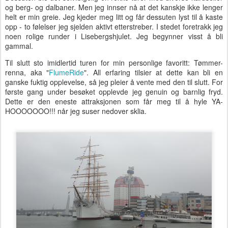
og berg- og dalbaner. Men jeg innser nå at det kanskje ikke lenger
helt er min greie. Jeg kjeder meg litt og får dessuten lyst til å kaste
opp - to følelser jeg sjelden aktivt etterstreber. I stedet foretrakk jeg
noen rolige runder i Lisebergshjulet. Jeg begynner visst å bli
gammal.
Til slutt sto imidlertid turen for min personlige favoritt: Tømmer-
renna, aka "
FlumeRide
". All erfaring tilsier at dette kan bli en
ganske fuktig opplevelse, så jeg pleier å vente med den til slutt. For
første gang under besøket opplevde jeg genuin og barnlig fryd.
Dette er den eneste attraksjonen som får meg til å hyle YA-
HOOOOOOO!!! når jeg suser nedover sklia.