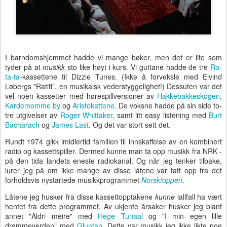
I barndomshjemmet hadde vi mange bøker, men det er lite som
tyder på at
musikk
sto like høyt i kurs. Vi guttane hadde de tre
Ra-
ta-ta
-kassettene til Dizzie Tunes. (Ikke å forveksle med Eivind
Løbergs "Ratiti", en musikalsk vederstyggelighet!) Dessuten var det
vel noen kassetter med hørespillversjoner av
Hakkebakkeskogen
,
Kardemomme by
og
Aristokattene
. De voksne hadde på sin side to-
tre utgivelser av
Roger Whittaker
, samt litt easy listening med
Burt
Bacharach
og
James Last
. Og det var stort sett det.
Rundt 1974 gikk imidlertid familien til innskaffelse av en kombinert
radio og kassettspiller. Dermed kunne man ta opp musikk fra NRK -
på den tida landets eneste radiokanal. Og når jeg tenker tilbake,
lurer jeg på om ikke mange av disse låtene var tatt opp fra det
forholdsvis nystartede musikkprogrammet
Norsktoppen
.
Låtene jeg husker fra disse kassettopptakene
kunne
iallfall ha vært
hentet fra dette programmet
.
Av ukjente årsaker husker jeg blant
annet "Aldri meire" med
Hege Tunaal
og "I min egen lille
drømmeverden" med
Gluntan
. Dette var musikk jeg ikke likte noe