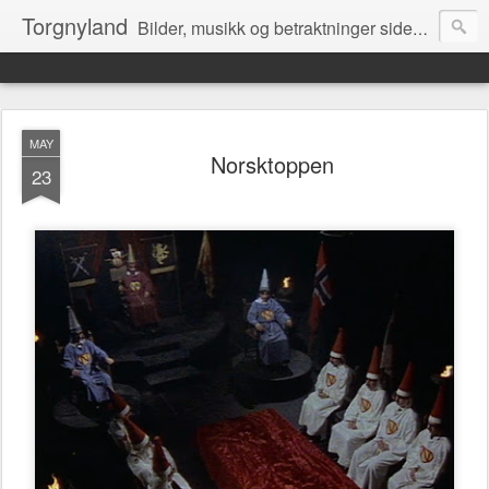
Torgnyland
Bilder, musikk og betraktninger siden 2008
MAY
Norsktoppen
23