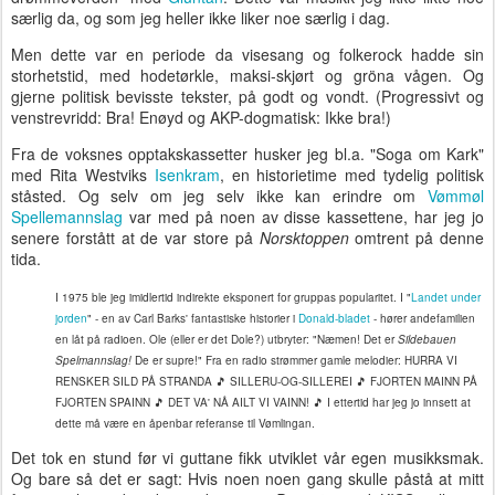
særlig da, og som jeg heller ikke liker noe særlig i dag.
Men dette var en periode da visesang og folkerock hadde sin
storhetstid, med hodetørkle, maksi-skjørt og gröna vågen. Og
gjerne politisk bevisste tekster, på godt og vondt. (Progressivt og
venstrevridd: Bra! Enøyd og AKP-dogmatisk: Ikke bra!)
Fra de voksnes opptakskassetter husker jeg bl.a. "Soga om Kark"
med Rita Westviks
Isenkram
, en historietime med tydelig politisk
ståsted. Og selv om jeg selv ikke kan erindre om
Vømmøl
Spellemannslag
var med på noen av disse kassettene, har jeg jo
senere forstått at de var store på
Norsktoppen
omtrent på denne
tida.
I 1975 ble jeg imidlertid indirekte eksponert for gruppas popularitet. I "
Landet under
jorden
" - en av Carl Barks' fantastiske historier i
Donald-bladet
- hører andefamilien
en låt på radioen. Ole (eller er det Dole?) utbryter: "Næmen! Det er
Sildebauen
Spelmannslag!
De er supre!" Fra en radio strømmer gamle melodier: HURRA VI
RENSKER SILD PÅ STRANDA 🎵 SILLERU-OG-SILLEREI 🎵 FJORTEN MAINN PÅ
FJORTEN SPAINN 🎵 DET VA' NÅ AILT VI VAINN! 🎵 I ettertid har jeg jo innsett at
dette må være en åpenbar referanse til Vømlingan.
Det tok en stund før vi guttane fikk utviklet vår egen musikksmak.
Og bare så det er sagt: Hvis noen noen gang skulle påstå at mitt