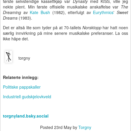
første selvstendige kassettkjøp var
Dynasty
med KISS, ville jeg
nekte plent. Min første offisielle musikalske anskaffelse var
The
Dreaming
av
Kate Bush
(1982), etterfulgt av
Eurythmics
'
Sweet
Dreams
(1983).
Det er altså lite som tyder på at 70-tallets
Norsktopp
har hatt noen
særlig innvirkning på mine senere musikalske preferanser. La oss
ikke håpe det.
torgny
Relaterte innlegg:
Politiske pappskaller
Industriell gudskjelovkveld
torgnyland.bsky.social
Posted
23rd May
by
Torgny