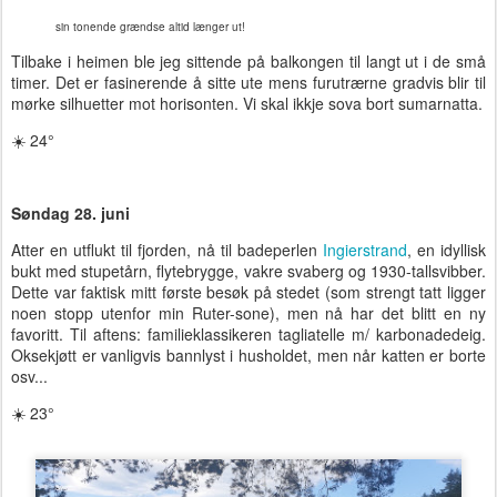
sin tonende grændse altid længer ut!
Tilbake i heimen ble jeg sittende på balkongen til langt ut i de små
timer. Det er fasinerende å sitte ute mens furutrærne gradvis blir til
mørke silhuetter mot horisonten. Vi skal ikkje sova bort sumarnatta.
☀️ 24°
Søndag 28. juni
Atter en utflukt til fjorden, nå til badeperlen
Ingierstrand
, en idyllisk
bukt med stupetårn, flytebrygge, vakre svaberg og 1930-tallsvibber.
Dette var faktisk mitt første besøk på stedet (som strengt tatt ligger
noen stopp utenfor min Ruter-sone), men nå har det blitt en ny
favoritt. Til aftens: familieklassikeren tagliatelle m/ karbonadedeig.
Oksekjøtt er vanligvis bannlyst i husholdet, men når katten er borte
osv...
☀️ 23°