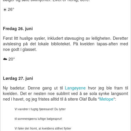
☀️ 26°
Fredag 26. juni
Først litt huslige sysler, inkludert støvsuging av leiligheten. Deretter
avislesing på det lokale biblioteket. På kvelden tapas-aften med
noe godt i glasset.
☁️ 20°
Lørdag 27. juni
Ny badetur. Denne gang ut til
Langøyene
hvor jeg ble fram til
kvelden. Det er nesten noe sublimt ved å se sola synke langsomt
ned i havet, og jeg fristes alltid til å sitere Olaf Bulls "
Metope
":
Vi vandrer i fugtig fjæresand! Du lytter
til sommersjøens luftige bølgesprut!
Vi føler det fromt, at kveldens stilhet flytter