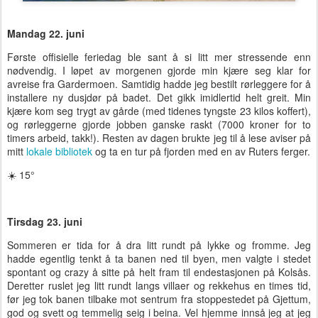
Mandag 22. juni
Første offisielle feriedag ble sant å si litt mer stressende enn
nødvendig. I løpet av morgenen gjorde min kjære seg klar for
avreise fra Gardermoen. Samtidig hadde jeg bestilt rørleggere for å
installere ny dusjdør på badet. Det gikk imidlertid helt greit. Min
kjære kom seg trygt av gårde (med tidenes tyngste 23 kilos koffert),
og rørleggerne gjorde jobben ganske raskt (7000 kroner for to
timers arbeid, takk!). Resten av dagen brukte jeg til å lese aviser på
mitt
lokale bibliotek
og ta en tur på fjorden med en av Ruters ferger.
☀️ 15°
Tirsdag 23. juni
Sommeren er tida for å dra litt rundt på lykke og fromme. Jeg
hadde egentlig tenkt å ta banen ned til byen, men valgte i stedet
spontant og crazy å sitte på helt fram til endestasjonen på Kolsås.
Deretter ruslet jeg litt rundt langs villaer og rekkehus en times tid,
før jeg tok banen tilbake mot sentrum fra stoppestedet på Gjettum,
god og svett og temmelig seig i beina. Vel hjemme innså jeg at jeg