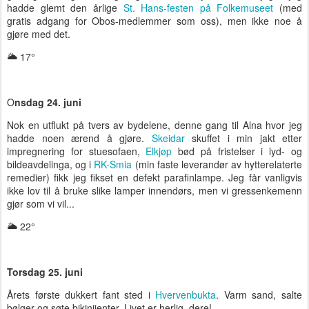
hadde glemt den årlige
St. Hans-festen på Folkemuseet
(med
gratis adgang for Obos-medlemmer som oss), men ikke noe å
gjøre med det.
🌥 17°
O
nsdag 24. juni
Nok en utflukt på tvers av bydelene, denne gang til Alna hvor jeg
hadde noen ærend å gjøre.
Skeidar
skuffet i min jakt etter
impregnering for stuesofaen,
Elkjøp
bød på fristelser i lyd- og
bildeavdelinga, og i
RK-Smia
(min faste leverandør av hytterelaterte
remedier) fikk jeg fikset en defekt parafinlampe. Jeg får vanligvis
ikke lov til å bruke slike lamper innendørs, men vi gressenkemenn
gjør som vi vil...
🌥 22°
Torsdag 25. juni
Årets første dukkert fant sted i
Hvervenbukta
. Varm sand, salte
bølger og søte bikinijenter. Livet er herlig, dere!